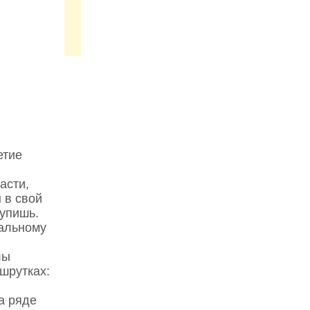
етие
асти,
 в свой
купишь.
тальному
лы
шрутках:
а ряде