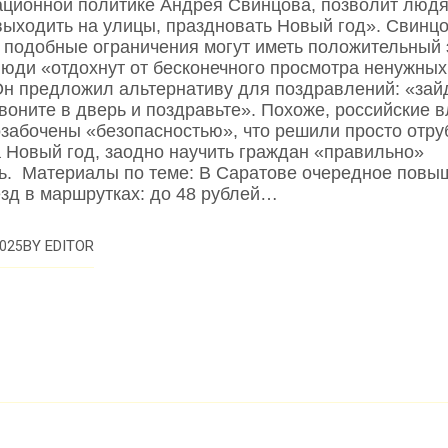
ционной политике Андрея Свинцова, позволит люд
выходить на улицы, праздновать Новый год». Свинцо
то подобные ограничения могут иметь положительный
люди «отдохнут от бесконечного просмотра ненужных
Он предложил альтернативу для поздравлений: «зай
звоните в дверь и поздравьте». Похоже, российские 
озабочены «безопасностью», что решили просто отру
а Новый год, заодно научить граждан «правильно»
ь. Материалы по теме: В Саратове очередное повы
езд в маршрутках: до 48 рублей…
BY
EDITOR
025