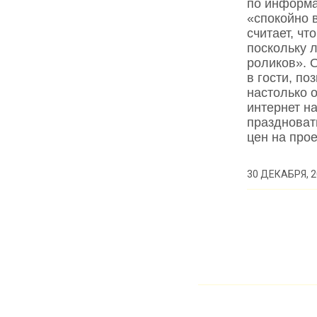
по информа
«спокойно 
считает, ч
поскольку 
роликов». 
в гости, по
настолько 
интернет н
праздноват
цен на про
30 ДЕКАБРЯ, 2