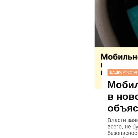
БАШКОРТОСТА
Мобил
в нов
объяс
Власти зая
всего, не 
безопаснос