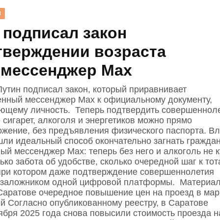
Н
 подписал закон
тверждении возраста
 мессенджер Max
утин подписал закон, который приравнивает
енный мессенджер Max к официальному документу,
ющему личность. Теперь подтвердить совершеннол
 сигарет, алкоголя и энергетиков можно прямо
ожение, без предъявления физического паспорта. Вл
шли идеальный способ окончательно загнать граждан
ый мессенджер Max: теперь без него и алкоголь не 
ько забота об удобстве, сколько очередной шаг к то
при котором даже подтверждение совершеннолетия
 заложником одной цифровой платформы. Материа
 Саратове очередное повышение цен на проезд в мар
ей Согласно опубликованному реестру, в Саратове
тября 2025 года снова повысили стоимость проезда н