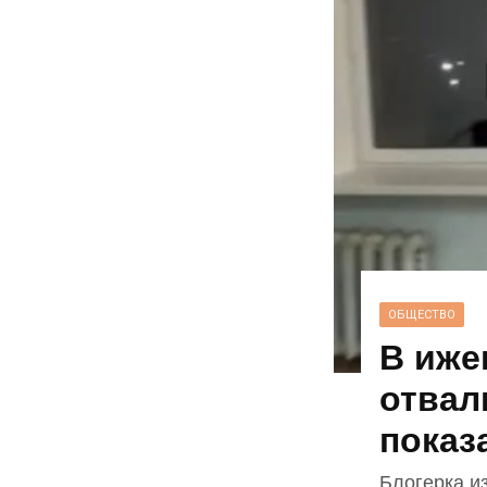
ОБЩЕСТВО
В иже
отвал
показ
Блогерка и