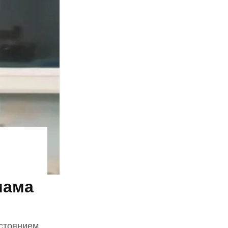
мама
остоянием