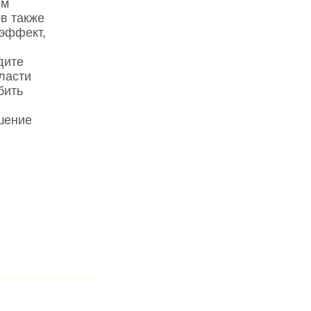
ям
в также
 эффект,
дите
власти
бить
шение