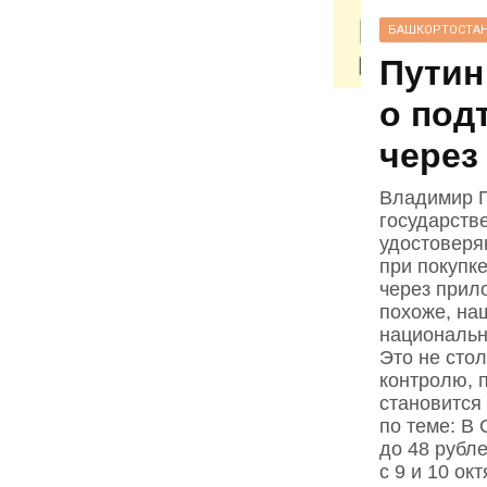
БАШКОРТОСТА
Путин
о под
через
Владимир П
государств
удостоверя
при покупке
через прил
похоже, на
национальн
Это не стол
контролю, 
становится
по теме: В
до 48 рубл
с 9 и 10 ок