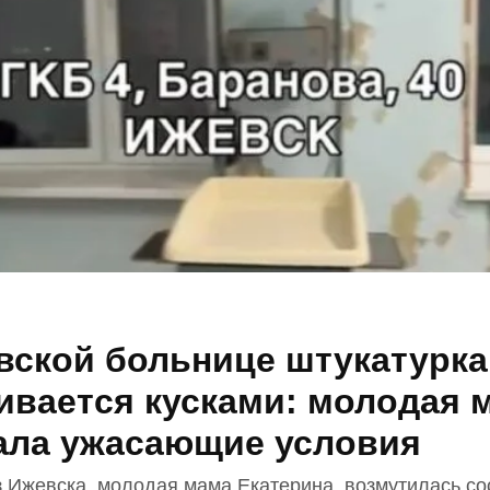
вской больнице штукатурка
ивается кусками: молодая 
ала ужасающие условия
з Ижевска, молодая мама Екатерина, возмутилась с