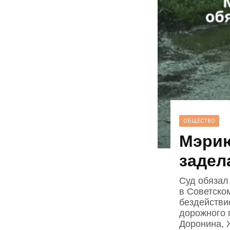
ОБЩЕСТВО
Мэрию
задел
Суд обязал
в Советско
бездействи
дорожного 
Доронина, 