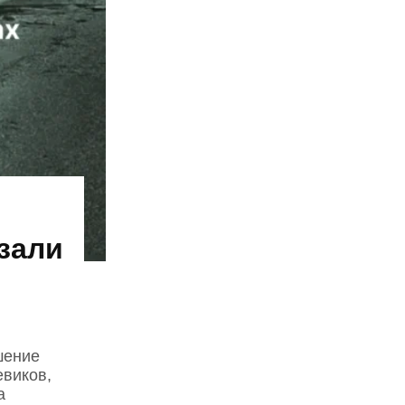
зали
шение
виков,
а