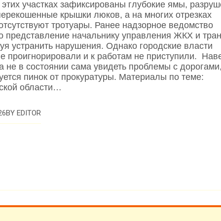
а этих участках зафиксированы глубокие ямы, разру
перекошенные крышки люков, а на многих отрезках
отсутствуют тротуары. Ранее надзорное ведомство
о представление начальнику управления ЖКХ и тра
буя устранить нарушения. Однако городские власти
е проигнорировали и к работам не приступили. Нав
а не в состоянии сама увидеть проблемы с дорогами
уется пинок от прокуратуры. Материалы по теме:
ской области…
BY
EDITOR
26