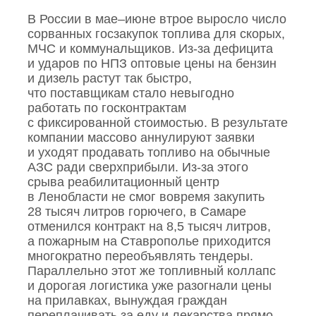
В России в мае–июне втрое выросло число
сорванных госзакупок топлива для скорых,
МЧС и коммунальщиков. Из‑за дефицита
и ударов по НПЗ оптовые цены на бензин
и дизель растут так быстро,
что поставщикам стало невыгодно
работать по госконтрактам
с фиксированной стоимостью. В результате
компании массово аннулируют заявки
и уходят продавать топливо на обычные
АЗС ради сверхприбыли. Из‑за этого
срыва реабилитационный центр
в Ленобласти не смог вовремя закупить
28 тысяч литров горючего, в Самаре
отменился контракт на 8,5 тысяч литров,
а пожарным на Ставрополье приходится
многократно переобъявлять тендеры.
Параллельно этот же топливный коллапс
и дорогая логистика уже разогнали цены
на прилавках, вынуждая граждан
переплачивать за еду и лекарства прямо