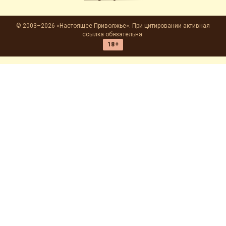
© 2003–2026 «Настоящее Приволжье». При цитировании активная
ссылка обязательна.
18+