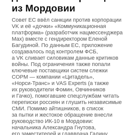
из Мордовии
Совет ЕС ввёл санкции против корпорации
VK и её «дочки» «Коммуникационная
платформа» (разработчик нацмессенджера
Max) вместе с гендиректором Еленой
Багудиной. По данным ЕС, приложение
создавалось под контролем ФСБ,
а VK сливает силовикам данные критиков
войны. Под ограничения также попали
ключевые поставщики систем слежки
СОРМ — компании «Цитадель»,
«Норси‑Транс» и VAS Experts (а также
их руководители Фомин, Овчинников
и Гачко), помогавшие спецслужбам читать
переписки россиян и глушить независимые
СМИ. Помимо айтишников, в список
за пытки и жестокое обращение внесли
руководство ИК‑10 в Мордовии:
начальника Александра Гнутова,
его заместителей и главврача Галину