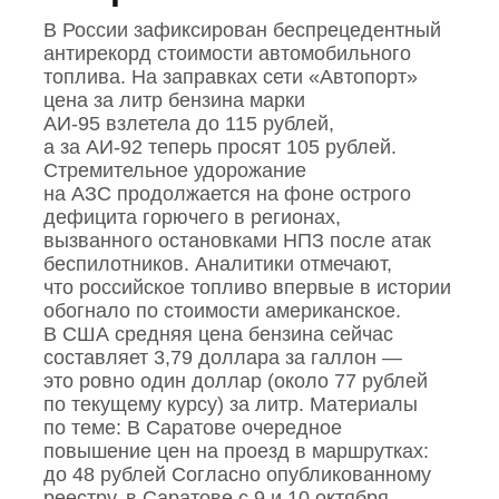
В России зафиксирован беспрецедентный
антирекорд стоимости автомобильного
топлива. На заправках сети «Автопорт»
цена за литр бензина марки
АИ‑95 взлетела до 115 рублей,
а за АИ‑92 теперь просят 105 рублей.
Стремительное удорожание
на АЗС продолжается на фоне острого
дефицита горючего в регионах,
вызванного остановками НПЗ после атак
беспилотников. Аналитики отмечают,
что российское топливо впервые в истории
обогнало по стоимости американское.
В США средняя цена бензина сейчас
составляет 3,79 доллара за галлон —
это ровно один доллар (около 77 рублей
по текущему курсу) за литр. Материалы
по теме: В Саратове очередное
повышение цен на проезд в маршрутках:
до 48 рублей Согласно опубликованному
реестру, в Саратове с 9 и 10 октября