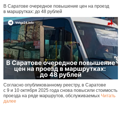
В Саратове очередное повышение цен на проезд
Ч
в маршрутках: до 48 рублей
н
Согласно опубликованному реестру, в Саратове
А
с 9 и 10 октября 2025 года снова повысили стоимость
и
проезда на ряде маршрутов, обслуживаемых
Читать
с
далее
о