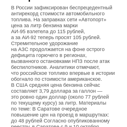
В России зафиксирован беспрецедентный
антирекорд стоимости автомобильного
топлива. На заправках сети «Автопорт»
цена за литр бензина марки
АИ‑95 взлетела до 115 рублей,
а за АИ‑92 теперь просят 105 рублей.
Стремительное удорожание
на АЗС продолжается на фоне острого
дефицита горючего в регионах,
вызванного остановками НПЗ после атак
беспилотников. Аналитики отмечают,
что российское топливо впервые в истории
обогнало по стоимости американское.
В США средняя цена бензина сейчас
составляет 3,79 доллара за галлон —
это ровно один доллар (около 77 рублей
по текущему курсу) за литр. Материалы
по теме: В Саратове очередное
повышение цен на проезд в маршрутках:
до 48 рублей Согласно опубликованному
реестру, в Саратове с 9 и 10 октября