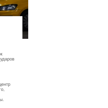
ок
 ударов
центр
го,
ы.