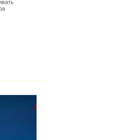
ивать
ра