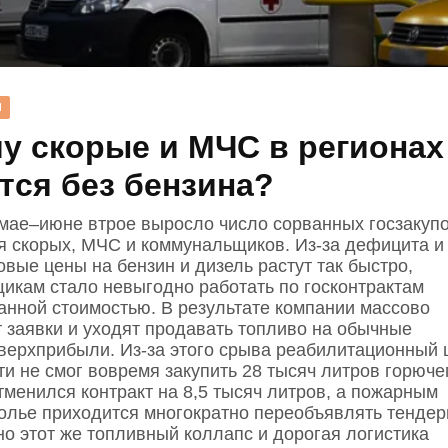
Н
у скорые и МЧС в регионах
тся без бензина?
 мае–июне втрое выросло число сорванных госзакуп
я скорых, МЧС и коммунальщиков. Из‑за дефицита и
вые цены на бензин и дизель растут так быстро,
щикам стало невыгодно работать по госконтрактам
анной стоимостью. В результате компании массово
 заявки и уходят продавать топливо на обычные
верхприбыли. Из‑за этого срыва реабилитационный 
и не смог вовремя закупить 28 тысяч литров горюче
тменился контракт на 8,5 тысяч литров, а пожарным
олье приходится многократно переобъявлять тендер
о этот же топливный коллапс и дорогая логистика