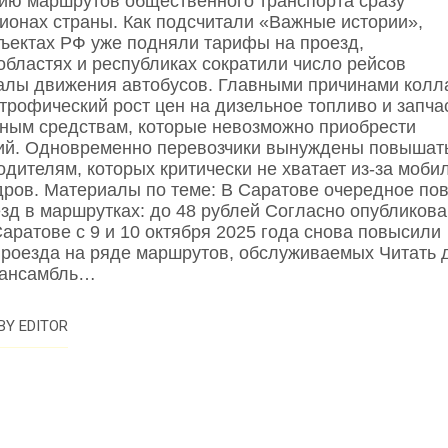
ию маршрутов общественного транспорта сразу
онах страны. Как подсчитали «Важные истории»,
ектах РФ уже подняли тарифы на проезд,
областях и республиках сократили число рейсов
алы движения автобусов. Главными причинами колл
строфический рост цен на дизельное топливо и запча
тным средствам, которые невозможно приобрести
ций. Одновременно перевозчики вынуждены повышат
одителям, которых критически не хватает из‑за моби
адров. Материалы по теме: В Саратове очередное п
езд в маршрутках: до 48 рублей Согласно опубликов
Саратове с 9 и 10 октября 2025 года снова повысили
проезда на ряде маршрутов, обслуживаемых Читать 
 ансамбль…
BY
EDITOR