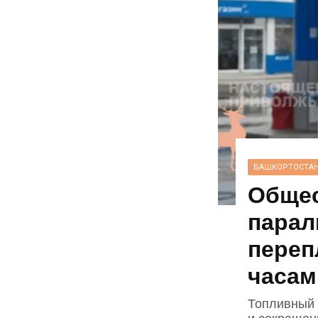
БАШКОРТОСТА
Общес
парал
переп
часам
Топливный к