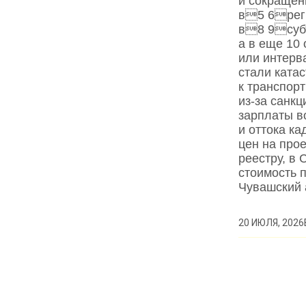
и сокращен
в5 6реги
в8 9субъ
а в еще 10 
или интерв
стали ката
к транспор
из‑за санк
зарплаты в
и оттока к
цен на про
реестру, в 
стоимость 
Чувашский
20 ИЮЛЯ, 2026