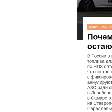
БАШКОРТОСТА
Почем
остаю
В России в
топлива дл
по НПЗ опто
что постав
с фиксиров
аннулируют
АЗС ради с
в Ленобласт
в Самаре о
на Ставроп
Параллельн