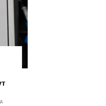
ут
зд