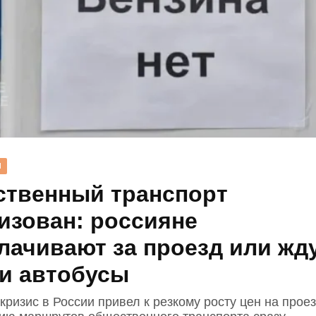
Н
твенный транспорт
изован: россияне
лачивают за проезд или жд
и автобусы
ризис в России привел к резкому росту цен на прое