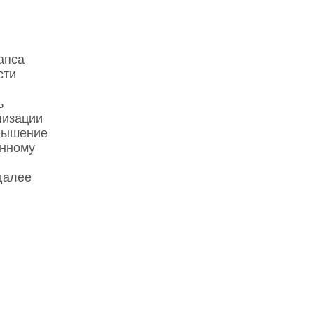
апса
сти
ь
лизации
овышение
анному
далее