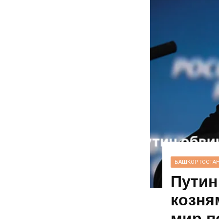
БАШКОРТОСТА
Путин
козня
мир п