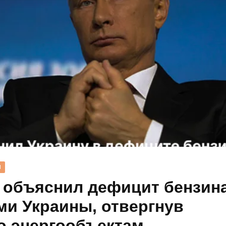
Н
 объяснил дефицит бензин
ми Украины, отвергнув
о энергообъектам