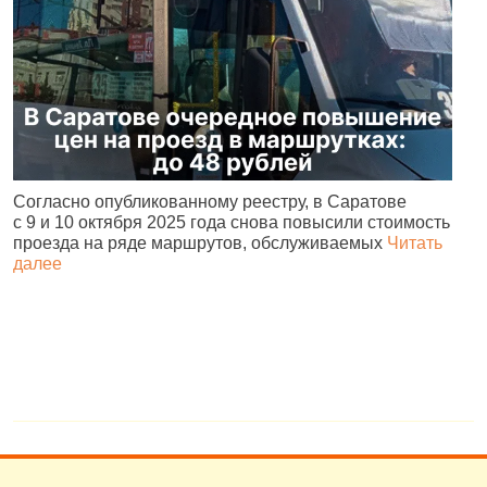
Согласно опубликованному реестру, в Саратове
А
с 9 и 10 октября 2025 года снова повысили стоимость
и
проезда на ряде маршрутов, обслуживаемых
Читать
с
далее
о