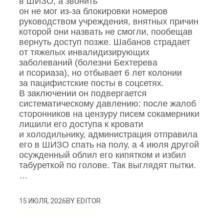
в ШИЗО, а звонить
он не мог из‑за блокировки номеров
руководством учреждения, внятных причин
которой они назвать не смогли, пообещав
вернуть доступ позже. Шабанов страдает
от тяжелых инвалидизирующих
заболеваний (болезни Бехтерева
и псориаза), но отбывает 6 лет колонии
за пацифистские посты в соцсетях.
В заключении он подвергается
систематическому давлению: после жалоб
сторонников на цензуру писем сокамерники
лишили его доступа к кровати
и холодильнику, администрация отправила
его в ШИЗО спать на полу, а 4 июля другой
осужденный облил его кипятком и избил
табуреткой по голове. Так выглядят пытки.
…
BY
EDITOR
15 ИЮЛЯ, 2026