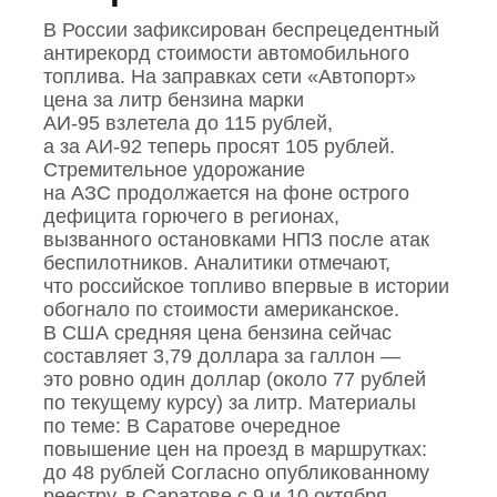
В России зафиксирован беспрецедентный
антирекорд стоимости автомобильного
топлива. На заправках сети «Автопорт»
цена за литр бензина марки
АИ‑95 взлетела до 115 рублей,
а за АИ‑92 теперь просят 105 рублей.
Стремительное удорожание
на АЗС продолжается на фоне острого
дефицита горючего в регионах,
вызванного остановками НПЗ после атак
беспилотников. Аналитики отмечают,
что российское топливо впервые в истории
обогнало по стоимости американское.
В США средняя цена бензина сейчас
составляет 3,79 доллара за галлон —
это ровно один доллар (около 77 рублей
по текущему курсу) за литр. Материалы
по теме: В Саратове очередное
повышение цен на проезд в маршрутках:
до 48 рублей Согласно опубликованному
реестру, в Саратове с 9 и 10 октября