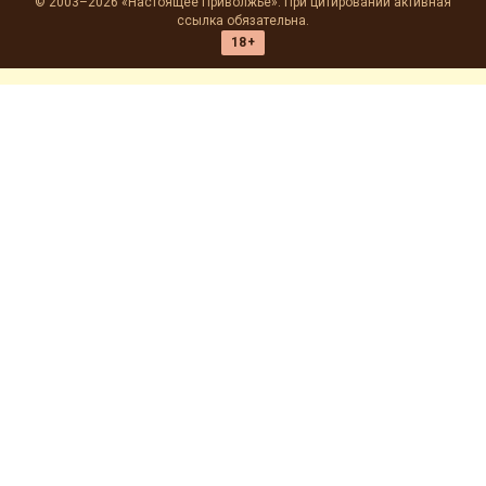
© 2003–2026 «Настоящее Приволжье». При цитировании активная
ссылка обязательна.
18+