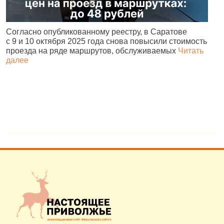
Согласно опубликованному реестру, в Саратове
А
с 9 и 10 октября 2025 года снова повысили стоимость
и
проезда на ряде маршрутов, обслуживаемых
Читать
с
далее
о