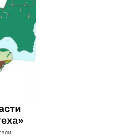
асти
теха»
рали