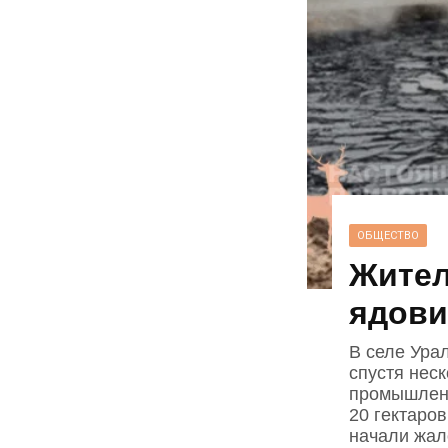
ОБЩЕСТВО
Жител
ядови
В селе Ура
спустя нес
промышленн
20 гектаро
начали жал