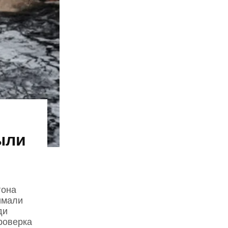
ыли
гона
имали
ди
роверка