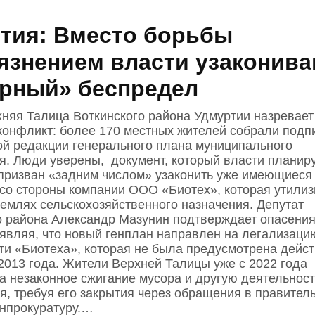
тия: Вместо борьбы
рязнением власти узаконив
рный» беспредел
хняя Талица Воткинского района Удмуртии назревает
конфликт: более 170 местных жителей собрали подп
ой редакции генерального плана муниципального
я. Люди уверены, документ, который власти планир
 призван «задним числом» узаконить уже имеющиеся
со стороны компании ООО «Биотех», которая утилиз
землях сельскохозяйственного назначения. Депутат
о района Александр Мазунин подтверждает опасени
аявляя, что новый генплан направлен на легализаци
ти «Биотеха», которая не была предусмотрена дей
2013 года. Жители Верхней Талицы уже с 2022 года
а незаконное сжигание мусора и другую деятельност
я, требуя его закрытия через обращения в правител
енпрокуратуру.…