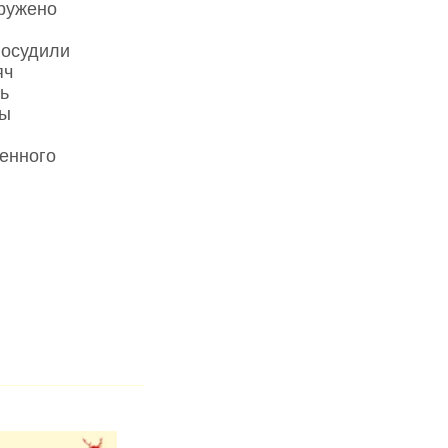
ружено
 осудили
яч
ь
ры
енного