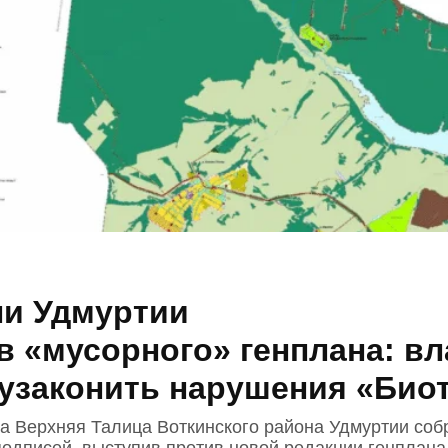
и Удмуртии
в «мусорного» генплана: вл
 узаконить нарушения «Био
а Верхняя Талица Воткинского района Удмуртии соб
подписей, выступив против новой редакции генплана