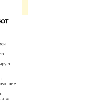
ают
иси
уют
ирует
я
ю
ствующим
ь
ьство