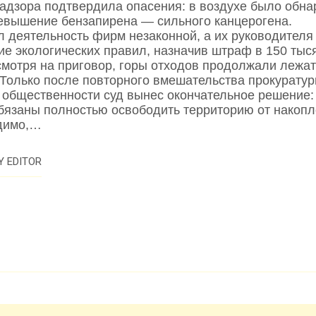
адзора подтвердила опасения: в воздухе было обна
евышение бензапирена — сильного канцерогена.
л деятельность фирм незаконной, а их руководителя
ие экологических правил, назначив штраф в 150 тыс
смотря на приговор, горы отходов продолжали лежат
. Только после повторного вмешательства прокурату
 общественности суд вынес окончательное решение:
бязаны полностью освободить территорию от накопл
димо,…
Y
EDITOR