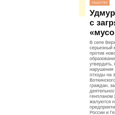
ОБЩЕСТВО
Удмур
с заг
«мусо
В селе Вер
серьезный 
против нов
образовани
утвердить,
нарушения 
отходы на 
Воткинског
граждан, з
деятельнос
генпланом 
жалуются н
предприяти
России и Г