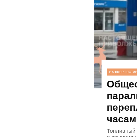
БАШКОРТОСТА
Общес
парал
переп
часам
Топливный к