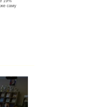
не 19%
аже саму