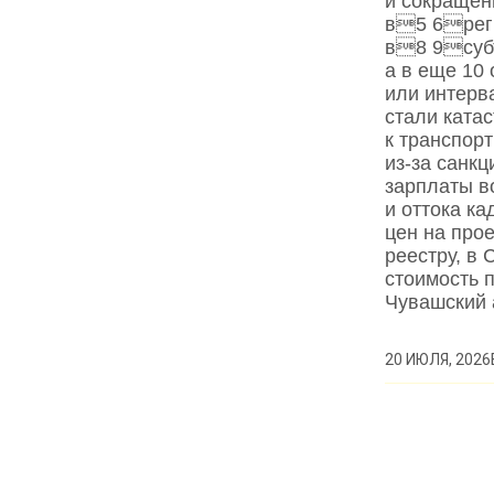
и сокращен
в5 6реги
в8 9субъ
а в еще 10 
или интерв
стали ката
к транспор
из‑за санк
зарплаты в
и оттока к
цен на про
реестру, в 
стоимость 
Чувашский
20 ИЮЛЯ, 2026