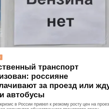
Н
твенный транспорт
изован: россияне
лачивают за проезд или жд
и автобусы
ризис в России привел к резкому росту цен на прое