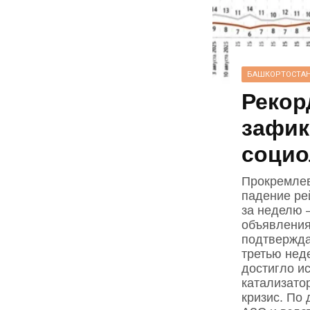
БАШКОРТОСТА
Рекор
зафик
социо
Прокремлев
падение ре
за неделю 
объявления
подтвержда
третью нед
достигло и
катализато
кризис. По