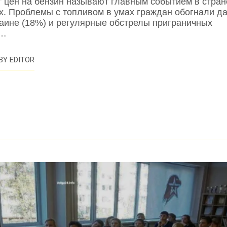
т цен на бензин называют главным событием в стра
. Проблемы с топливом в умах граждан обогнали д
раине (18%) и регулярные обстрелы приграничных
х…
BY
EDITOR