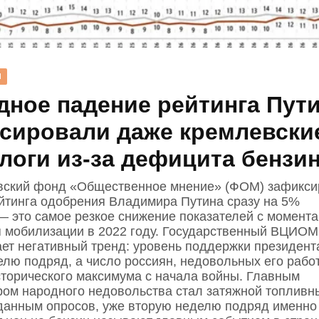
Н
дное падение рейтинга Пут
сировали даже кремлевски
логи из‑за дефицита бензи
ский фонд «Общественное мнение» (ФОМ) зафикси
йтинга одобрения Владимира Путина сразу на 5%
— это самое резкое снижение показателей с момента
 мобилизации в 2022 году. Государственный ВЦИОМ
ет негативный тренд: уровень поддержки президент
елю подряд, а число россиян, недовольных его рабо
сторического максимума с начала войны. Главным
ром народного недовольства стал затяжной топливн
 данным опросов, уже вторую неделю подряд именно