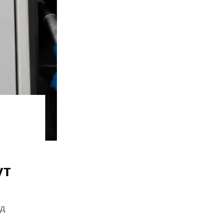
ут
зд