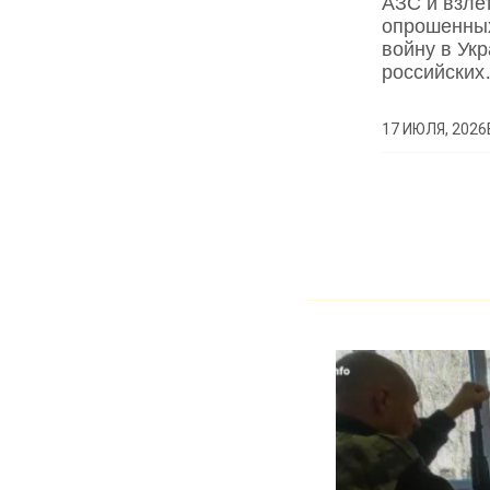
АЗС и взле
опрошенных
войну в Ук
российски
17 ИЮЛЯ, 2026