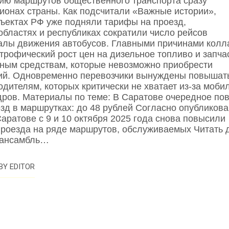
ию маршрутов общественного транспорта сразу
онах страны. Как подсчитали «Важные истории»,
ектах РФ уже подняли тарифы на проезд,
областях и республиках сократили число рейсов
алы движения автобусов. Главными причинами колл
строфический рост цен на дизельное топливо и запча
тным средствам, которые невозможно приобрести
ций. Одновременно перевозчики вынуждены повышат
одителям, которых критически не хватает из‑за моби
адров. Материалы по теме: В Саратове очередное п
езд в маршрутках: до 48 рублей Согласно опубликов
Саратове с 9 и 10 октября 2025 года снова повысили
проезда на ряде маршрутов, обслуживаемых Читать 
 ансамбль…
BY
EDITOR