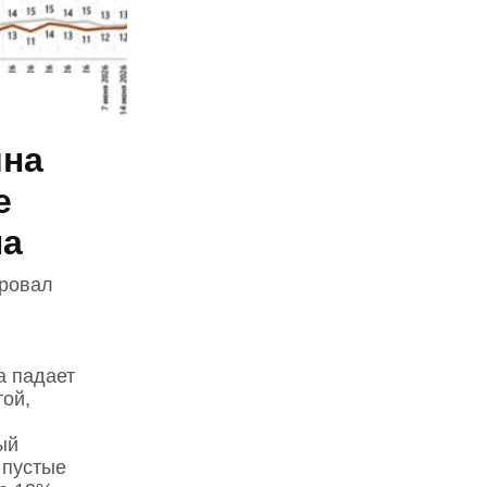
ина
е
на
ровал
а падает
той,
ый
 пустые