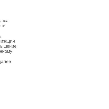
апса
сти
ь
лизации
овышение
анному
далее