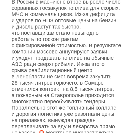
В России в мае–июне втрое выросло число
сорванных госзакупок топлива для скорых,
МЧС и коммунальщиков. Из‑за дефицита
и ударов по НПЗ оптовые цены на бензин
и дизель растут так быстро,
что поставщикам стало невыгодно
работать по госконтрактам
с фиксированной стоимостью. В результате
компании массово аннулируют заявки
и уходят продавать топливо на обычные
АЗС ради сверхприбыли. Из‑за этого
срыва реабилитационный центр
в Ленобласти не смог вовремя закупить
28 тысяч литров горючего, в Самаре
отменился контракт на 8,5 тысяч литров,
а пожарным на Ставрополье приходится
многократно переобъявлять тендеры.
Параллельно этот же топливный коллапс
и дорогая логистика уже разогнали цены
на прилавках, вынуждая граждан
переплачивать за еду и лекарства прямо
на кассах.
Нефтяная инфраструктура