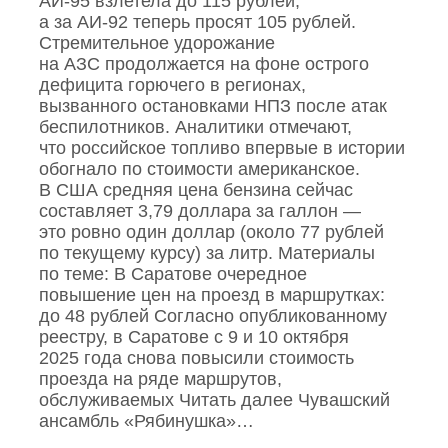
АИ‑95 взлетела до 115 рублей,
а за АИ‑92 теперь просят 105 рублей.
Стремительное удорожание
на АЗС продолжается на фоне острого
дефицита горючего в регионах,
вызванного остановками НПЗ после атак
беспилотников. Аналитики отмечают,
что российское топливо впервые в истории
обогнало по стоимости американское.
В США средняя цена бензина сейчас
составляет 3,79 доллара за галлон —
это ровно один доллар (около 77 рублей
по текущему курсу) за литр. Материалы
по теме: В Саратове очередное
повышение цен на проезд в маршрутках:
до 48 рублей Согласно опубликованному
реестру, в Саратове с 9 и 10 октября
2025 года снова повысили стоимость
проезда на ряде маршрутов,
обслуживаемых Читать далее Чувашский
ансамбль «Рябинушка»…