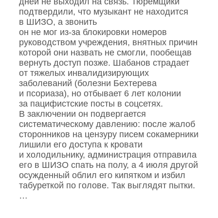
дней не выходил на связь. Тюремщики
подтвердили, что музыкант не находится
в ШИЗО, а звонить
он не мог из‑за блокировки номеров
руководством учреждения, внятных причин
которой они назвать не смогли, пообещав
вернуть доступ позже. Шабанов страдает
от тяжелых инвалидизирующих
заболеваний (болезни Бехтерева
и псориаза), но отбывает 6 лет колонии
за пацифистские посты в соцсетях.
В заключении он подвергается
систематическому давлению: после жалоб
сторонников на цензуру писем сокамерники
лишили его доступа к кровати
и холодильнику, администрация отправила
его в ШИЗО спать на полу, а 4 июля другой
осужденный облил его кипятком и избил
табуреткой по голове. Так выглядят пытки.
…