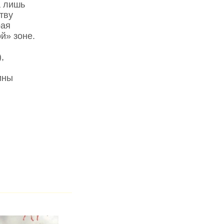
а лишь
тву
рая
й» зоне.
,
ины