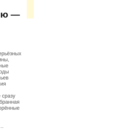
ью —
ерьёзных
ины,
ьные
роды
вьев
ния
 сразу
убранная
зорённые
и…