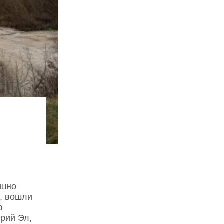
ешно
, вошли
ю
рий Эл,