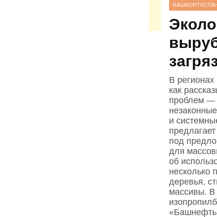
БАШКОРТОСТА
Эколо
выруб
загря
В регионах 
как расска
проблем — 
незаконные
и системны
предлагает
под предло
для массов
об использ
несколько 
деревья, с
массивы. В
изопропилбе
«Башнефть‑