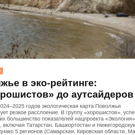
Н
жье в эко‑рейтинге:
орошистов» до аутсайдеров
2024–2025 годов экологическая карта Поволжья
ует резкое расслоение. В группу «хорошистов», усп
х большинство показателей нацпроекта «Экология»
в, включая Татарстан, Башкортостан и Нижегородску
днако 5 регионов (Самарская, Кировская области, Ма