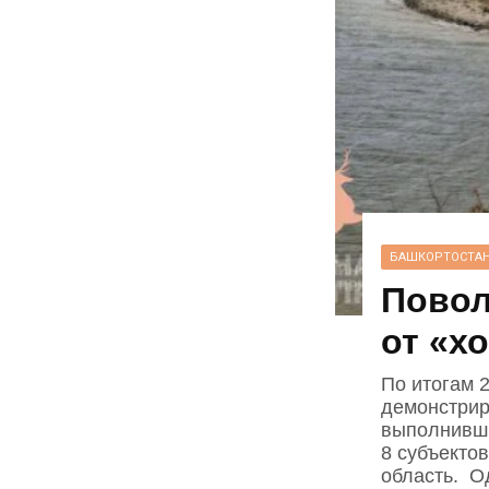
БАШКОРТОСТА
Повол
от «х
По итогам 
демонстрир
выполнивши
8 субъекто
область. О