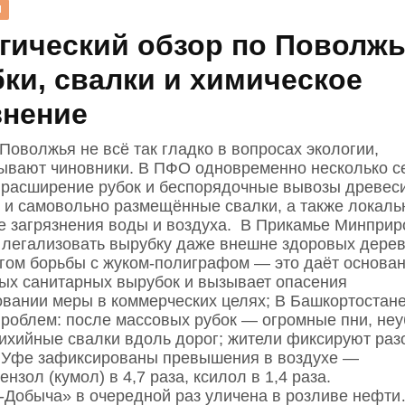
Н
гический обзор по Поволж
ки, свалки и химическое
знение
Поволжья не всё так гладко в вопросах экологии,
зывают чиновники. В ПФО одновременно несколько с
расширение рубок и беспорядочные вывозы древес
 и самовольно размещённые свалки, а также локал
е загрязнения воды и воздуха. В Прикамье Минпри
 легализовать вырубку даже внешне здоровых дере
гом борьбы с жуком‑полиграфом — это даёт основа
ых санитарных вырубок и вызывает опасения
овании меры в коммерческих целях; В Башкортостане
проблем: после массовых рубок — огромные пни, не
тихийные свалки вдоль дорог; жители фиксируют ра
 Уфе зафиксированы превышения в воздухе —
нзол (кумол) в 4,7 раза, ксилол в 1,4 раза.
Добыча» в очередной раз уличена в розливе нефт