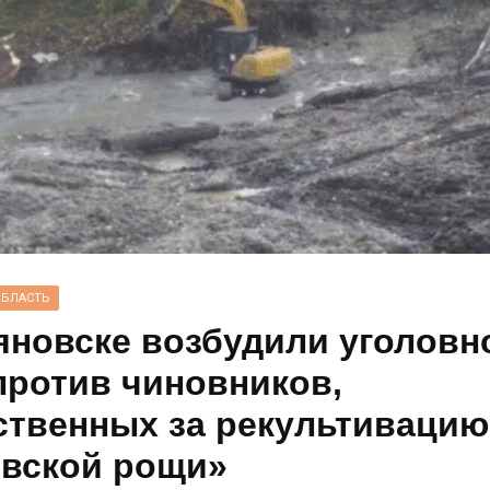
ОБЛАСТЬ
яновске возбудили уголовн
против чиновников,
ственных за рекультивацию
вской рощи»