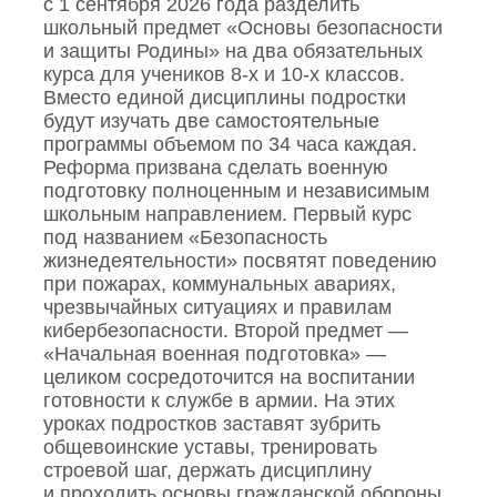
с 1 сентября 2026 года разделить
школьный предмет «Основы безопасности
и защиты Родины» на два обязательных
курса для учеников 8‑х и 10‑х классов.
Вместо единой дисциплины подростки
будут изучать две самостоятельные
программы объемом по 34 часа каждая.
Реформа призвана сделать военную
подготовку полноценным и независимым
школьным направлением. Первый курс
под названием «Безопасность
жизнедеятельности» посвятят поведению
при пожарах, коммунальных авариях,
чрезвычайных ситуациях и правилам
кибербезопасности. Второй предмет —
«Начальная военная подготовка» —
целиком сосредоточится на воспитании
готовности к службе в армии. На этих
уроках подростков заставят зубрить
общевоинские уставы, тренировать
строевой шаг, держать дисциплину
и проходить основы гражданской обороны.