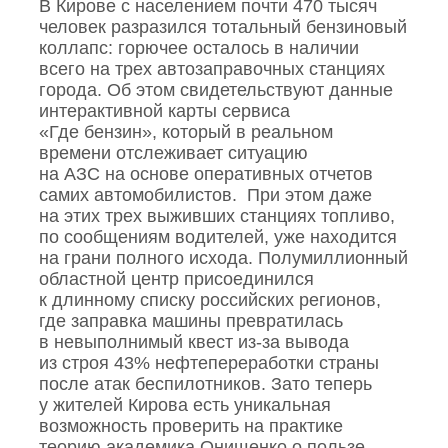
В Кирове с населением почти 470 тысяч
человек разразился тотальный бензиновый
коллапс: горючее осталось в наличии
всего на трех автозаправочных станциях
города. Об этом свидетельствуют данные
интерактивной карты сервиса
«Где бензин», который в реальном
времени отслеживает ситуацию
на АЗС на основе оперативных отчетов
самих автомобилистов. При этом даже
на этих трех выживших станциях топливо,
по сообщениям водителей, уже находится
на грани полного исхода. Полумиллионный
областной центр присоединился
к длинному списку российских регионов,
где заправка машины превратилась
в невыполнимый квест из‑за вывода
из строя 43% нефтепереработки страны
после атак беспилотников. Зато теперь
у жителей Кирова есть уникальная
возможность проверить на практике
теорию академика Онищенко о пользе…