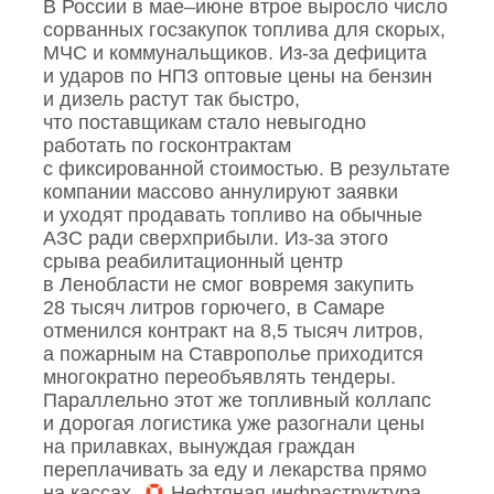
В России в мае–июне втрое выросло число
сорванных госзакупок топлива для скорых,
МЧС и коммунальщиков. Из‑за дефицита
и ударов по НПЗ оптовые цены на бензин
и дизель растут так быстро,
что поставщикам стало невыгодно
работать по госконтрактам
с фиксированной стоимостью. В результате
компании массово аннулируют заявки
и уходят продавать топливо на обычные
АЗС ради сверхприбыли. Из‑за этого
срыва реабилитационный центр
в Ленобласти не смог вовремя закупить
28 тысяч литров горючего, в Самаре
отменился контракт на 8,5 тысяч литров,
а пожарным на Ставрополье приходится
многократно переобъявлять тендеры.
Параллельно этот же топливный коллапс
и дорогая логистика уже разогнали цены
на прилавках, вынуждая граждан
переплачивать за еду и лекарства прямо
на кассах.
Нефтяная инфраструктура