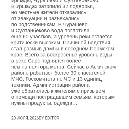
Уршады, Чурашево и Султанбеково.
В Уршадах затопило 32 подворья,
но местные жители отказались
от эвакуации и разъехались
по родственникам. В Чурашево
и Султанбеково вода поглотила
еще 60 участков, а уровень реки остается
критически высоким. Причиной бедствия
стал размыв дамбы в соседнем Пермском
крае. Всего за воскресенье уровень воды
в реке Сарс поднялся более
чем на полтора метра. Сейчас в Аскинском
районе работают более 30 спасателей
МЧС, Госкомитета по ЧС и 13 единиц
техники. Администрация района
уже обратилась к жителям с призывом
о помощи пострадавшим семьям, которым
нужны продукты, одежда…
BY
EDITOR
20 ИЮЛЯ, 2026