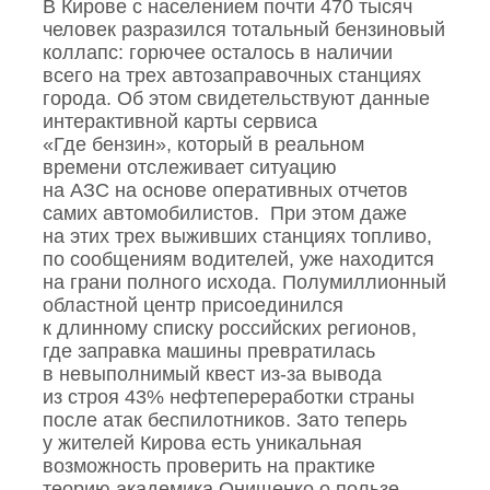
В Кирове с населением почти 470 тысяч
человек разразился тотальный бензиновый
коллапс: горючее осталось в наличии
всего на трех автозаправочных станциях
города. Об этом свидетельствуют данные
интерактивной карты сервиса
«Где бензин», который в реальном
времени отслеживает ситуацию
на АЗС на основе оперативных отчетов
самих автомобилистов. При этом даже
на этих трех выживших станциях топливо,
по сообщениям водителей, уже находится
на грани полного исхода. Полумиллионный
областной центр присоединился
к длинному списку российских регионов,
где заправка машины превратилась
в невыполнимый квест из‑за вывода
из строя 43% нефтепереработки страны
после атак беспилотников. Зато теперь
у жителей Кирова есть уникальная
возможность проверить на практике
теорию академика Онищенко о пользе…