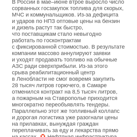
В России в мае–июне втрое выросло число
сорванных госзакупок топлива для скорых,
МЧС и коммунальщиков. Из‑за дефицита
и ударов по НПЗ оптовые цены на бензин
и дизель растут так быстро,
что поставщикам стало невыгодно
работать по госконтрактам
с фиксированной стоимостью. В результате
компании массово аннулируют заявки
и уходят продавать топливо на обычные
АЗС ради сверхприбыли. Из‑за этого
срыва реабилитационный центр
в Ленобласти не смог вовремя закупить
28 тысяч литров горючего, в Самаре
отменился контракт на 8,5 тысяч литров,
а пожарным на Ставрополье приходится
многократно переобъявлять тендеры.
Параллельно этот же топливный коллапс
и дорогая логистика уже разогнали цены
на прилавках, вынуждая граждан
переплачивать за еду и лекарства прямо
на кассах.
Нефтяная инфраструктура