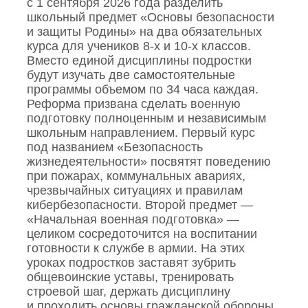
с 1 сентября 2026 года разделить
школьный предмет «Основы безопасности
и защиты Родины» на два обязательных
курса для учеников 8‑х и 10‑х классов.
Вместо единой дисциплины подростки
будут изучать две самостоятельные
программы объемом по 34 часа каждая.
Реформа призвана сделать военную
подготовку полноценным и независимым
школьным направлением. Первый курс
под названием «Безопасность
жизнедеятельности» посвятят поведению
при пожарах, коммунальных авариях,
чрезвычайных ситуациях и правилам
кибербезопасности. Второй предмет —
«Начальная военная подготовка» —
целиком сосредоточится на воспитании
готовности к службе в армии. На этих
уроках подростков заставят зубрить
общевоинские уставы, тренировать
строевой шаг, держать дисциплину
и проходить основы гражданской обороны.