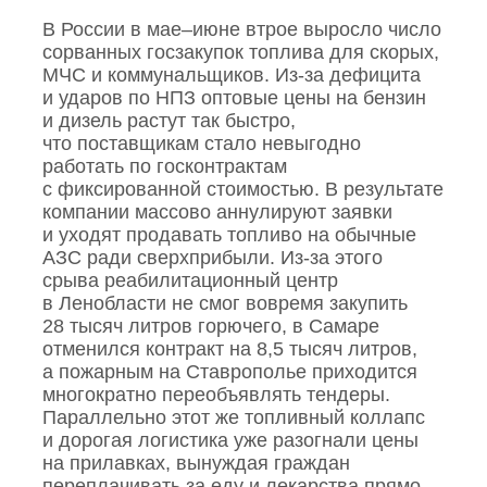
В России в мае–июне втрое выросло число
сорванных госзакупок топлива для скорых,
МЧС и коммунальщиков. Из‑за дефицита
и ударов по НПЗ оптовые цены на бензин
и дизель растут так быстро,
что поставщикам стало невыгодно
работать по госконтрактам
с фиксированной стоимостью. В результате
компании массово аннулируют заявки
и уходят продавать топливо на обычные
АЗС ради сверхприбыли. Из‑за этого
срыва реабилитационный центр
в Ленобласти не смог вовремя закупить
28 тысяч литров горючего, в Самаре
отменился контракт на 8,5 тысяч литров,
а пожарным на Ставрополье приходится
многократно переобъявлять тендеры.
Параллельно этот же топливный коллапс
и дорогая логистика уже разогнали цены
на прилавках, вынуждая граждан
переплачивать за еду и лекарства прямо