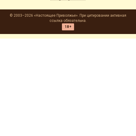
© 2003–2026 «Настоящее Приволжье». При цитировании активная
ссылка обязательна.
18+