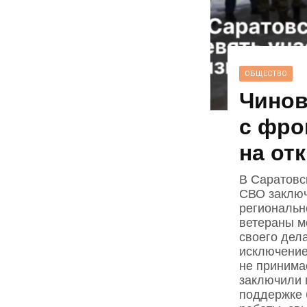
ОБЩЕСТВО
Чинов
с фро
на от
В Саратовс
СВО заключ
региональн
ветераны мо
своего дела
исключение
не принима
заключили 
поддержке 