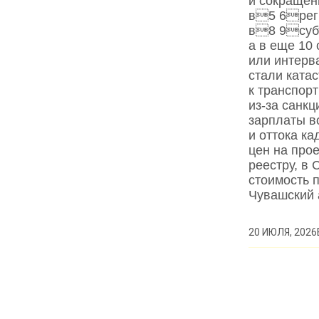
и сокращен
в5 6реги
в8 9субъ
а в еще 10 
или интерв
стали ката
к транспор
из‑за санк
зарплаты в
и оттока к
цен на про
реестру, в 
стоимость 
Чувашский
20 ИЮЛЯ, 2026