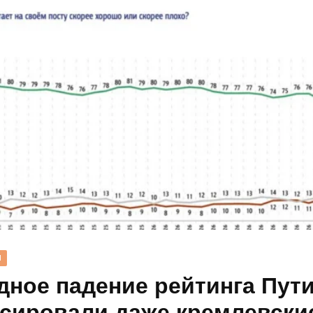
Н
дное падение рейтинга Пут
сировали даже кремлевски