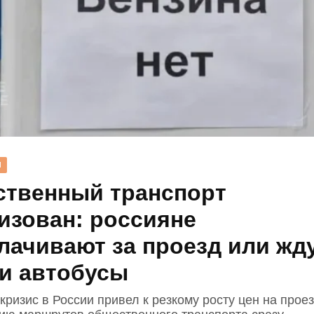
Н
твенный транспорт
изован: россияне
лачивают за проезд или жд
и автобусы
ризис в России привел к резкому росту цен на прое