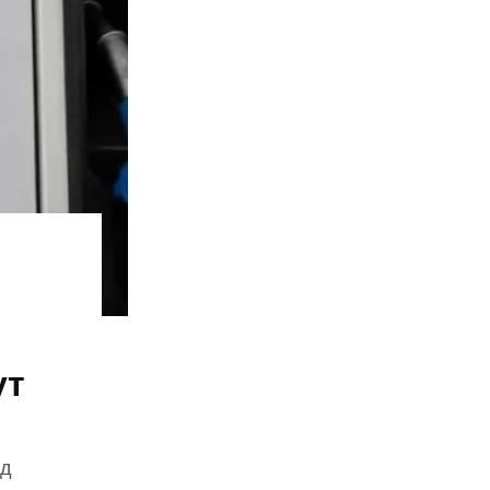
ут
зд