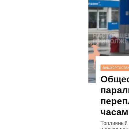
БАШКОРТОСТА
Общес
парал
переп
часам
Топливный к