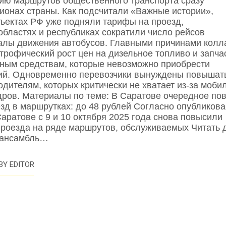
ию маршрутов общественного транспорта сразу
онах страны. Как подсчитали «Важные истории»,
ектах РФ уже подняли тарифы на проезд,
областях и республиках сократили число рейсов
алы движения автобусов. Главными причинами колл
строфический рост цен на дизельное топливо и запча
тным средствам, которые невозможно приобрести
ций. Одновременно перевозчики вынуждены повышат
одителям, которых критически не хватает из‑за моби
адров. Материалы по теме: В Саратове очередное п
езд в маршрутках: до 48 рублей Согласно опубликов
Саратове с 9 и 10 октября 2025 года снова повысили
проезда на ряде маршрутов, обслуживаемых Читать 
 ансамбль…
BY
EDITOR