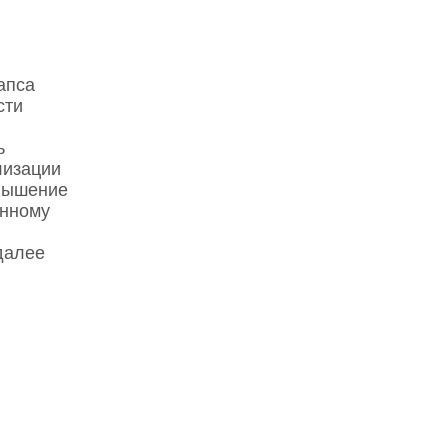
апса
сти
ь
лизации
овышение
анному
далее