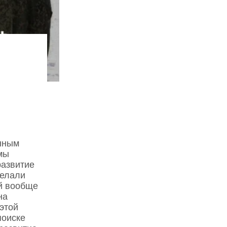
нным
мы
развитие
делали
й вообще
на
этой
поиске