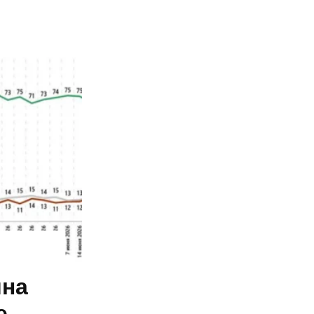
ина
е