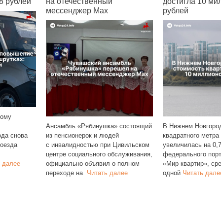
венный
достигла 10 миллионов
позволи
р Max
рублей
жильё
бинушка» состоящий
В Нижнем Новгороде стоимость
Чувашия з
к и людей
квадратного метра в новостройках
в общерос
тью при Цивильском
увеличилась на 0,7%. По данным
регионов 
ьного обслуживания,
федерального портала
жилья. С
бъявил о полном
«Мир квартир», средняя цена
РИА Рейти
итать далее
одной
Читать далее
семей
Чит