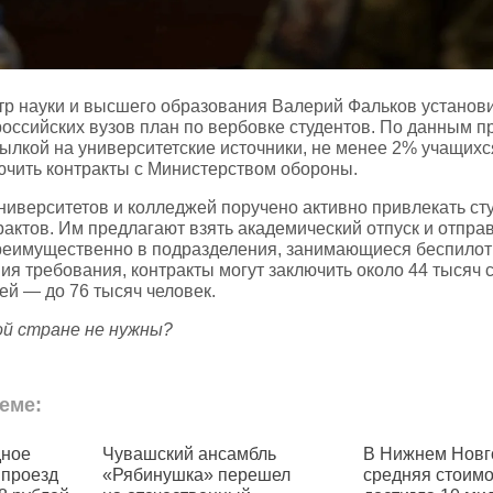
тр науки и высшего образования Валерий Фальков установ
российских вузов план по вербовке студентов. По данным пр
сылкой на университетские источники, не менее 2% учащих
ючить контракты с Министерством обороны.
иверситетов и колледжей поручено активно привлекать ст
рактов. Им предлагают взять академический отпуск и отпра
реимущественно в подразделения, занимающиеся беспилот
я требования, контракты могут заключить около 44 тысяч с
ей — до 76 тысяч человек.
ой стране не нужны?
еме:
ансамбль
В Нижнем Новгороде
В Чуваш
а» перешел
средняя стоимость квартир
семей с