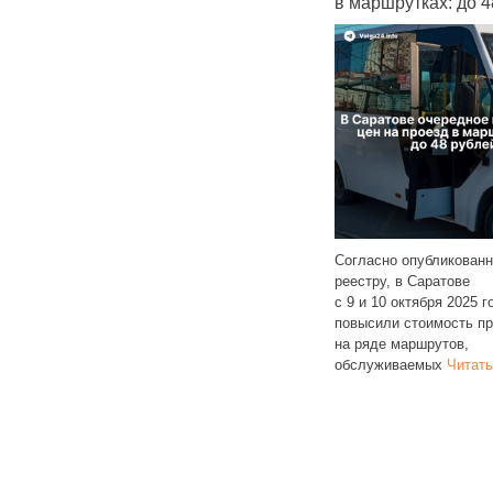
е арендовать
в маршрутках: до 48 рублей
на отечест
мессендже
Согласно опубликованному
9 место
реестру, в Саратове
Ансамбль «Ря
 рейтинге
с 9 и 10 октября 2025 года снова
из пенсионеро
пности съемного
повысили стоимость проезда
с инвалиднос
исследованию
на ряде маршрутов,
центре социал
спублике 46%
обслуживаемых
Читать далее
официально о
ее
переходе на
Ч