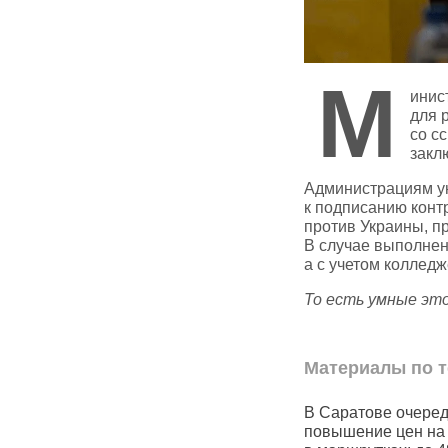
М
инис
для 
со с
закл
Администрациям ун
к подписанию конт
против Украины, п
В случае выполнени
а с учетом колледж
То есть умные эт
Материалы по т
ти половина
В Саратове очередное
Чувашский 
 не могут
повышение цен на проезд
«Рябинушк