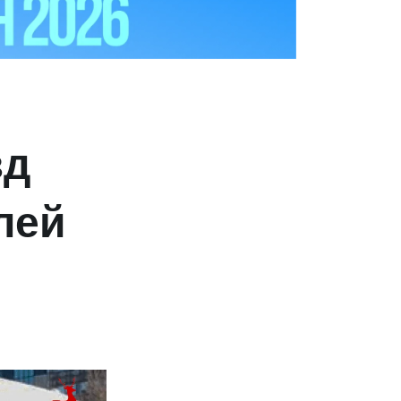
зд
лей