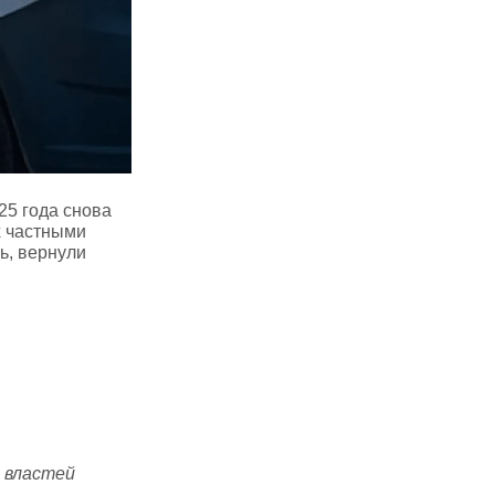
25 года снова
х частными
ь, вернули
я властей