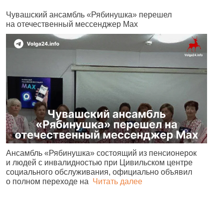
Чувашский ансамбль «Рябинушка» перешел
М
на отечественный мессенджер Max
п
Ансамбль «Рябинушка» состоящий из пенсионерок
М
и людей с инвалидностью при Цивильском центре
г
социального обслуживания, официально объявил
а
о полном переходе на
Читать далее
б
П