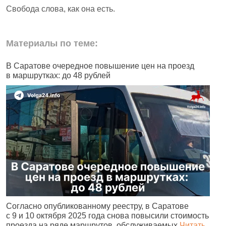
Свобода слова, как она есть.
Материалы по теме:
В Саратове очередное повышение цен на проезд
Ч
в маршрутках: до 48 рублей
н
Согласно опубликованному реестру, в Саратове
А
с 9 и 10 октября 2025 года снова повысили стоимость
и
проезда на ряде маршрутов, обслуживаемых
Читать
с