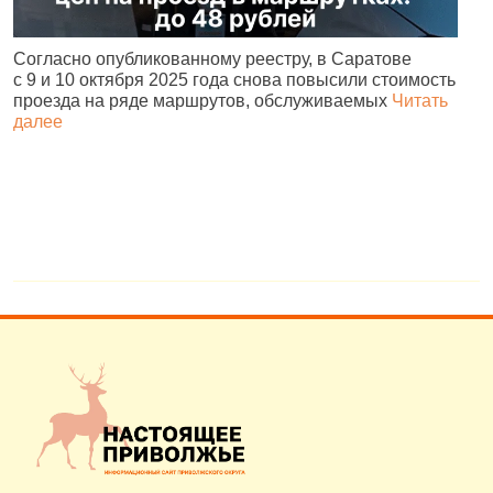
Согласно опубликованному реестру, в Саратове
А
с 9 и 10 октября 2025 года снова повысили стоимость
и
проезда на ряде маршрутов, обслуживаемых
Читать
с
далее
о