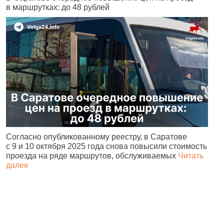
в маршрутках: до 48 рублей
н
Согласно опубликованному реестру, в Саратове
А
с 9 и 10 октября 2025 года снова повысили стоимость
и
проезда на ряде маршрутов, обслуживаемых
Читать
с
далее
о