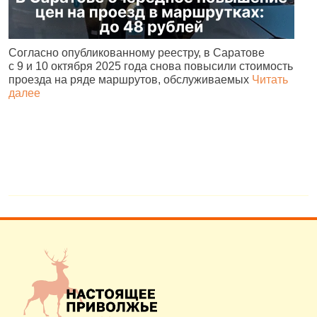
Согласно опубликованному реестру, в Саратове
А
с 9 и 10 октября 2025 года снова повысили стоимость
и
проезда на ряде маршрутов, обслуживаемых
Читать
с
далее
о