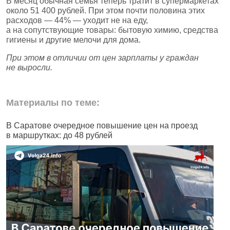
В месяц обычная семья теперь тратит в супермаркетах
около 51 400 рублей. При этом почти половина этих
расходов — 44% — уходит не на еду,
а на сопутствующие товары: бытовую химию, средства
гигиены и другие мелочи для дома.
При этом в отличии от цен зарплаты у граждан
не выросли.
Материалы по теме:
В Саратове очередное повышение цен на проезд
Ч
в маршрутках: до 48 рублей
н