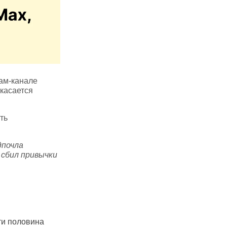
ам‑канале
касается
ть
дпочла
 сбил привычки
ти половина
В Саратове очередное
Чувашский 