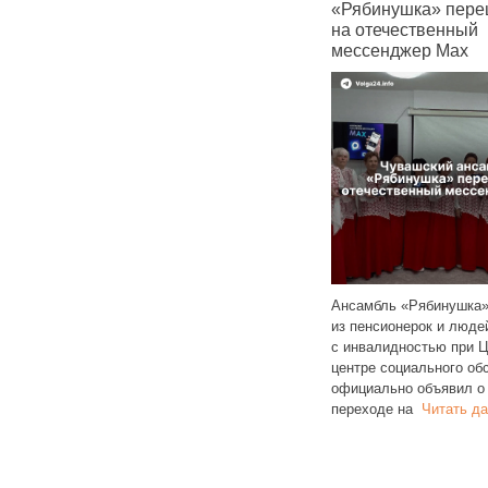
ут
повышение цен на проезд
«Рябинушка» пере
овать
в маршрутках: до 48 рублей
на отечественный
мессенджер Max
Согласно опубликованному
реестру, в Саратове
Ансамбль «Рябинушка»
е
с 9 и 10 октября 2025 года снова
из пенсионерок и люде
ъемного
повысили стоимость проезда
с инвалидностью при 
анию
на ряде маршрутов,
центре социального об
 46%
обслуживаемых
Читать далее
официально объявил о
переходе на
Читать д