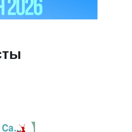
сты
К