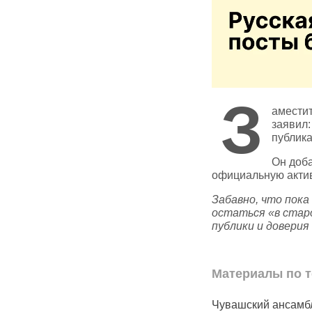
З
аместит
заявил:
публика
Он доба
официальную актив
Забавно, что пока
остаться «в стар
публики и доверия
Материалы по т
овина
В Саратове очередное
Чувашский ансамб