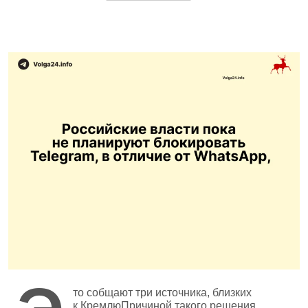
то собщают три источника, близких
к КремлюПричиной такого решения