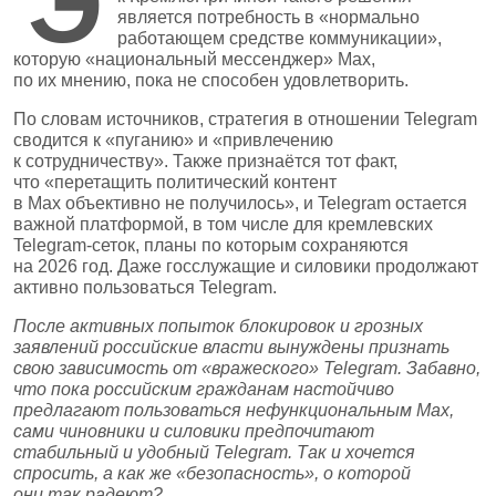
Э
является потребность в «нормально
работающем средстве коммуникации»,
которую «национальный мессенджер» Max,
по их мнению, пока не способен удовлетворить.
По словам источников, стратегия в отношении Telegram
сводится к «пуганию» и «привлечению
к сотрудничеству». Также признаётся тот факт,
что «перетащить политический контент
в Max объективно не получилось», и Telegram остается
важной платформой, в том числе для кремлевских
Telegram‑сеток, планы по которым сохраняются
на 2026 год. Даже госслужащие и силовики продолжают
активно пользоваться Telegram.
После активных попыток блокировок и грозных
заявлений российские власти вынуждены признать
свою зависимость от «вражеского» Telegram. Забавно,
что пока российским гражданам настойчиво
предлагают пользоваться нефункциональным Max,
сами чиновники и силовики предпочитают
стабильный и удобный Telegram. Так и хочется
спросить, а как же «безопасность», о которой
они так радеют?