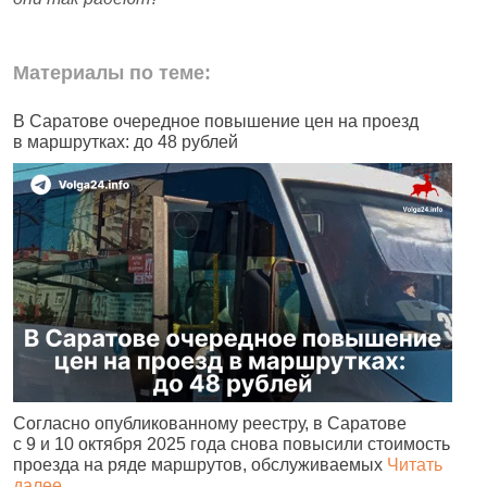
Материалы по теме:
В Саратове очередное повышение цен на проезд
Ч
в маршрутках: до 48 рублей
н
Согласно опубликованному реестру, в Саратове
А
с 9 и 10 октября 2025 года снова повысили стоимость
и
проезда на ряде маршрутов, обслуживаемых
Читать
с
далее
о