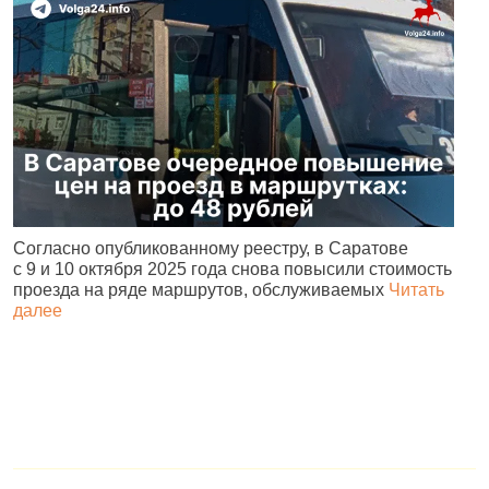
Согласно опубликованному реестру, в Саратове
А
с 9 и 10 октября 2025 года снова повысили стоимость
и
проезда на ряде маршрутов, обслуживаемых
Читать
с
далее
о