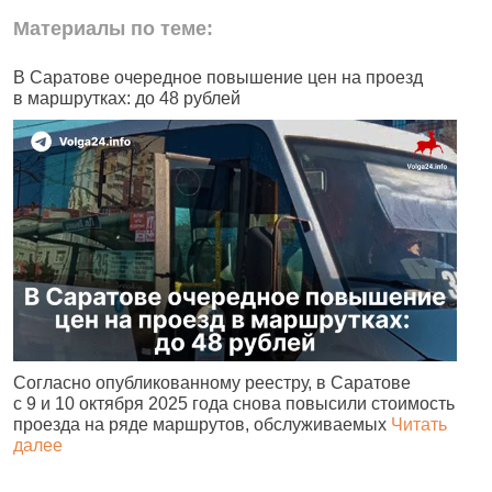
Материалы по теме:
В Саратове очередное повышение цен на проезд
Ч
в маршрутках: до 48 рублей
н
Согласно опубликованному реестру, в Саратове
А
с 9 и 10 октября 2025 года снова повысили стоимость
и
проезда на ряде маршрутов, обслуживаемых
Читать
с
далее
о