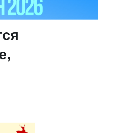
тся
е,