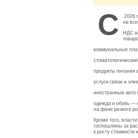
С
2026 
на все
НДС в
товаро
коммунальные плат
стоматологические
продукты питания 
услуги связи и эле
иностранные авто 
одежда и обувь — 
на фоне резкого ро
Кроме того, власт
госпошлины за рас
к росту стоимости 