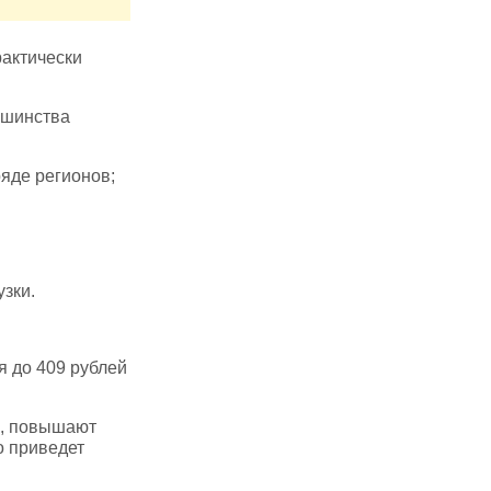
актически
ьшинства
яде регионов;
узки.
я до 409 рублей
и, повышают
о приведет