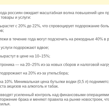
года россиян ожидает масштабная волна повышений цен пр
 товары и услуги:
ырастет с 20% до 22%, что спровоцирует подорожание бол
в;
ежи в течение года могут подскочить на рекордные 40% в р
 услуги подорожают вдвое;
вырастут в цене на 10–15%;
ктроника — на 20–25% из‑за новых сборов и налоговой нагр
подорожают на 20% из‑за утильсбора;
на 10%. Минимальная цена бутылки водки (0,5 л) подниметс
ста акцизов на алкоголь и табак.
и вводят усиленный контроль над финансовыми операциям
торжение брака и меняют правила на рынке новостроек, чт
жилья.