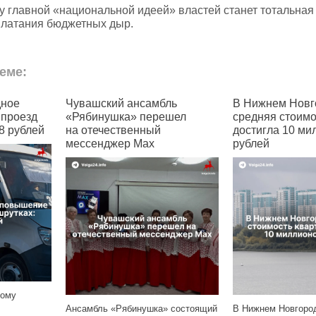
ду главной «национальной идеей» властей станет тотальная
 латания бюджетных дыр.
еме:
дное
Чувашский ансамбль
В Нижнем Новг
 проезд
«Рябинушка» перешел
средняя стоимо
8 рублей
на отечественный
достигла 10 ми
мессенджер Max
рублей
ному
Ансамбль «Рябинушка» состоящий
В Нижнем Новгоро