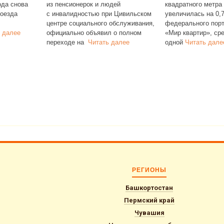
ода снова
из пенсионерок и людей
квадратного метра
роезда
с инвалидностью при Цивильском
увеличилась на 0,
центре социального обслуживания,
федерального пор
 далее
официально объявил о полном
«Мир квартир», ср
переходе на
Читать далее
одной
Читать дале
РЕГИОНЫ
Башкортостан
Пермский край
Чувашия