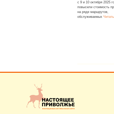
тройках
в общероссийском рейтинге
с 9 и 10 октября 2025 г
данным
регионов по доступности съемного
повысили стоимость п
жилья. Согласно исследованию
на ряде маршрутов,
на
РИА Рейтинг, в республике 46%
обслуживаемых
Читать
семей
Читать далее