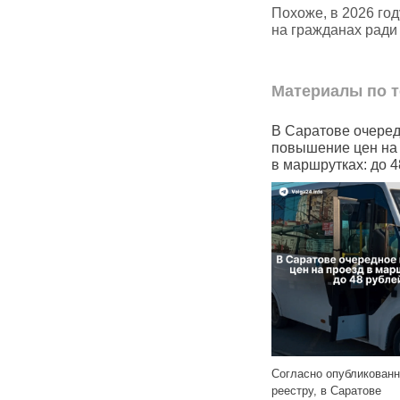
Похоже, в 2026 го
на гражданах ради
Материалы по т
В Чувашии почти половина
В Саратове очере
артир
семей с детьми не могут
повышение цен на
в
позволить себе арендовать
в маршрутках: до 4
жильё
Согласно опубликован
ость
Чувашия заняла 29 место
реестру, в Саратове