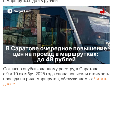
в маршрутках: до 48 рублей
н
Согласно опубликованному реестру, в Саратове
А
с 9 и 10 октября 2025 года снова повысили стоимость
и
проезда на ряде маршрутов, обслуживаемых
Читать
с
далее
о