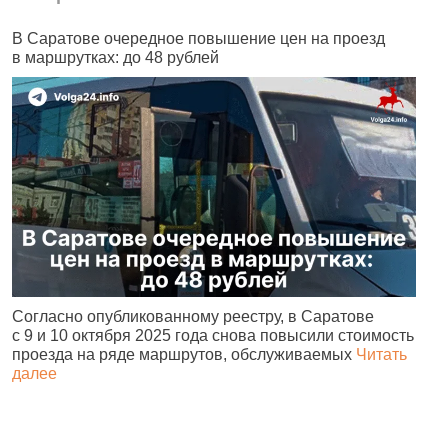
В Саратове очередное повышение цен на проезд
Ч
в маршрутках: до 48 рублей
н
Согласно опубликованному реестру, в Саратове
А
с 9 и 10 октября 2025 года снова повысили стоимость
и
проезда на ряде маршрутов, обслуживаемых
Читать
с
далее
о