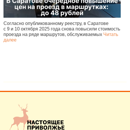
Согласно опубликованному реестру, в Саратове
А
с 9 и 10 октября 2025 года снова повысили стоимость
и
проезда на ряде маршрутов, обслуживаемых
Читать
с
далее
о