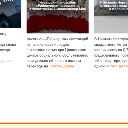
ль «Рябинушка» состоящий
В Нижнем Новгороде стоимость
Чу
сионерок и людей
квадратного метра в новостройках
в 
лидностью при Цивильском
увеличилась на 0,7%. По данным
ре
 социального обслуживания,
федерального портала
жи
льно объявил о полном
«Мир квартир», средняя цена
РИ
де на
Читать далее
одной
Читать далее
се