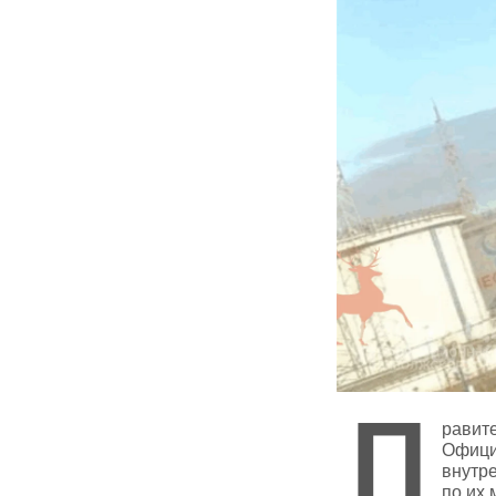
П
равите
Офици
внутр
по их