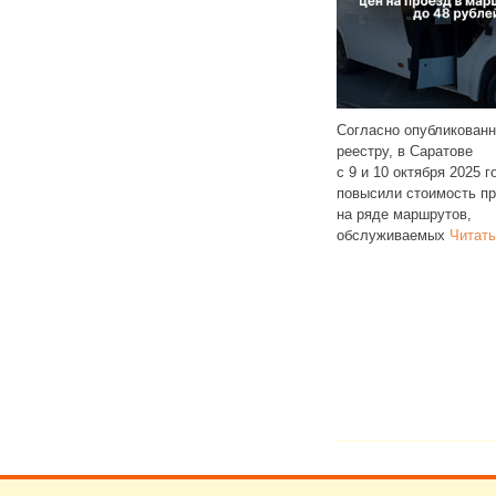
Согласно опубликованному
няла 29 место
реестру, в Саратове
Ансамб
ийском рейтинге
с 9 и 10 октября 2025 года снова
из пен
о доступности съемного
повысили стоимость проезда
с инва
гласно исследованию
на ряде маршрутов,
центре
г, в республике 46%
обслуживаемых
Читать далее
официа
ть далее
перехо