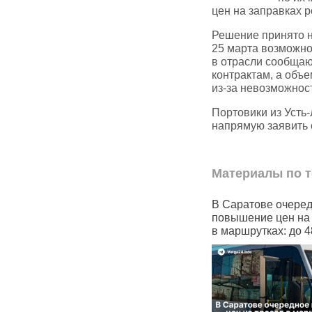
цен на заправках р
Решение принято на
25 марта возможно
в отрасли сообщаю
контрактам, а объ
из‑за невозможнос
Портовики из Усть
напрямую заявить 
Материалы по т
и почти половина
В Саратове очередное
Чува
детьми не могут
повышение цен на проезд
«Ряб
ь себе арендовать
в маршрутках: до 48 рублей
на от
месс