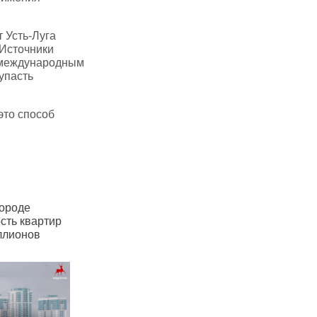
 Усть‑Луга
 Источники
о международным
упасть
это способ
Чувашии почти половина
В Саратове очередное
мей с детьми не могут
повышение цен на проезд
зволить себе арендовать
в маршрутках: до 48 рублей
ильё