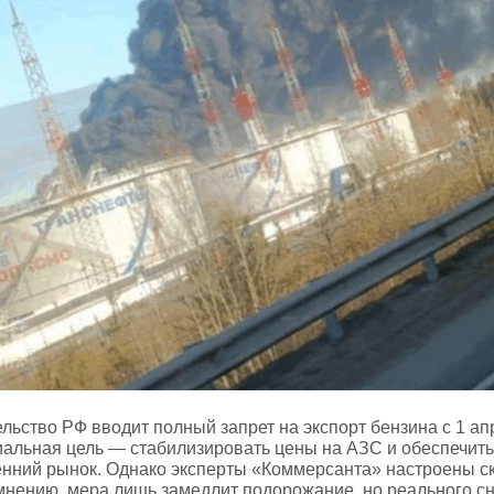
льство РФ вводит полный запрет на экспорт бензина с 1 ап
альная цель — стабилизировать цены на АЗС и обеспечит
енний рынок. Однако эксперты «Коммерсанта» настроены ск
 мнению, мера лишь замедлит подорожание, но реального с