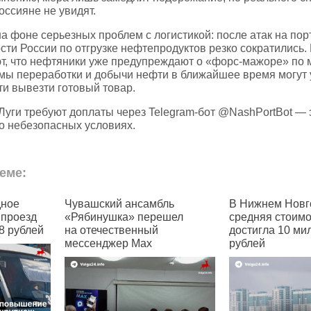
оссияне не увидят.
 фоне серьезных проблем с логистикой: после атак на порт
сти России по отгрузке нефтепродуктов резко сократились.
т, что нефтяники уже предупреждают о «форс‑мажоре» п
емы переработки и добычи нефти в ближайшее время могут 
ти вывезти готовый товар.
‑Луги требуют доплаты через Telegram‑бот @NashPortBot — 
о небезопасных условиях.
еме:
шский ансамбль
В Нижнем Новгороде
В 
инушка» перешел
средняя стоимость квартир
се
ечественный
достигла 10 миллионов
по
енджер Max
рублей
ж