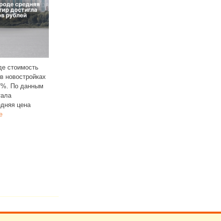
Согласно опубликованному
вашия заняла 29 место
реестру, в Саратове
общероссийском рейтинге
с 9 и 10 октября 2025 года снова
гионов по доступности съемного
повысили стоимость проезда
лья. Согласно исследованию
на ряде маршрутов,
А Рейтинг, в республике 46%
обслуживаемых
Читать далее
мей
Читать далее