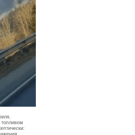
реля.
ь топливом
ептически:
нижения