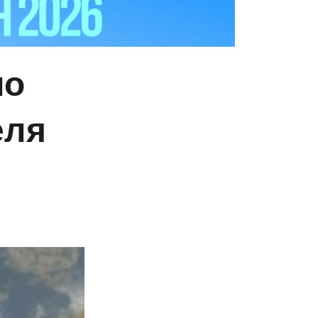
ло
еля