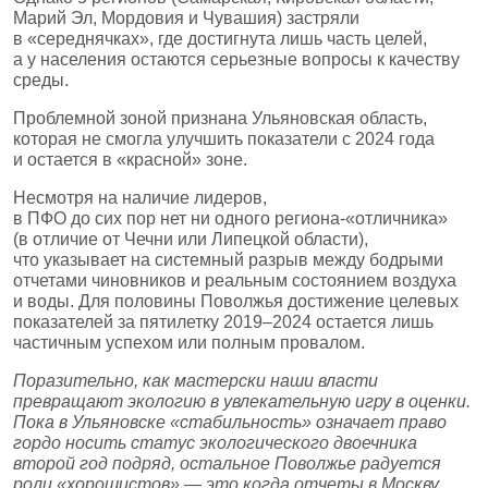
Марий Эл, Мордовия и Чувашия) застряли
в «середнячках», где достигнута лишь часть целей,
а у населения остаются серьезные вопросы к качеству
среды.
Проблемной зоной признана Ульяновская область,
которая не смогла улучшить показатели с 2024 года
и остается в «красной» зоне.
Несмотря на наличие лидеров,
в ПФО до сих пор нет ни одного региона-«отличника»
(в отличие от Чечни или Липецкой области),
что указывает на системный разрыв между бодрыми
отчетами чиновников и реальным состоянием воздуха
и воды. Для половины Поволжья достижение целевых
показателей за пятилетку 2019–2024 остается лишь
частичным успехом или полным провалом.
Поразительно, как мастерски наши власти
превращают экологию в увлекательную игру в оценки.
Пока в Ульяновске «стабильность» означает право
гордо носить статус экологического двоечника
второй год подряд, остальное Поволжье радуется
роли «хорошистов» — это когда отчеты в Москву