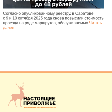
Согласно опубликованному реестру, в Саратове
А
с 9 и 10 октября 2025 года снова повысили стоимость
и
проезда на ряде маршрутов, обслуживаемых
Читать
с
далее
о