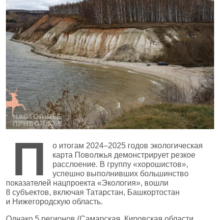
П
о итогам 2024–2025 годов экологическая
карта Поволжья демонстрирует резкое
расслоение. В группу «хорошистов»,
успешно выполнивших большинство
показателей нацпроекта «Экология», вошли
8 субъектов, включая Татарстан, Башкортостан
и Нижегородскую область.
Однако 5 регионов (Самарская, Кировская области,