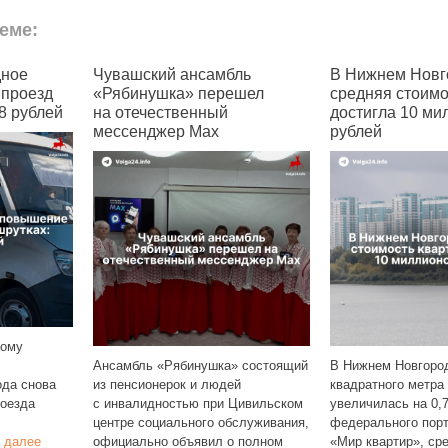
еме:
бль
В Нижнем Новгороде
В Чувашии поч
ешел
средняя стоимость квартир
семей с детьми
достигла 10 миллионов
позволить себ
рублей
жильё
» состоящий
В Нижнем Новгороде стоимость
Чувашия заняла 2
ей
квадратного метра в новостройках
в общероссийском
 Цивильском
увеличилась на 0,7%. По данным
регионов по дост
бслуживания,
федерального портала
жилья. Согласно 
о полном
«Мир квартир», средняя цена
РИА Рейтинг, в р