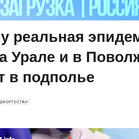
у реальная эпиде
а Урале и в Повол
т в подполье
ШКОРТОСТАН