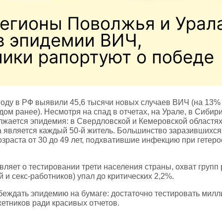
году в РФ выявили 45,6 тысячи новых случаев ВИЧ (на 13%
дом ранее). Несмотря на спад в отчетах, на Урале, в Сиби
лжается эпидемия: в Свердловской и Кемеровской областя
а является каждый 50‑й житель. Большинство заразившихс
озраста от 30 до 49 лет, подхватившие инфекцию при гетер
ляет о тестировании трети населения страны, охват групп 
 и секс‑работников) упал до критических 2,2%.
обеждать эпидемию на бумаге: достаточно тестировать мил
етников ради красивых отчетов.