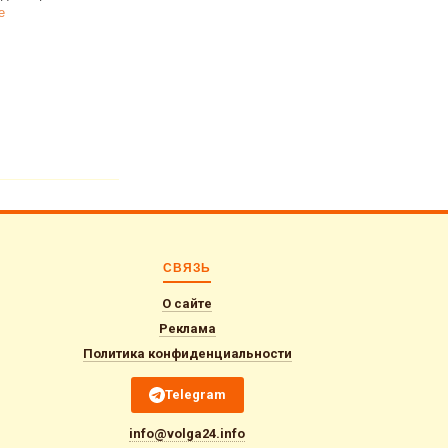
ее
официально о
переходе на
СВЯЗЬ
О сайте
Реклама
Политика конфиденциальности
Telegram
info@volga24.info