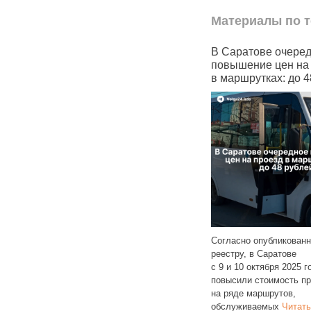
Материалы по т
овина
В Саратове очередное
Чувашский ансам
гут
повышение цен на проезд
«Рябинушка» пер
довать
в маршрутках: до 48 рублей
на отечественный
мессенджер Max
Согласно опубликованному
реестру, в Саратове
Ансамбль «Рябинушка
е
с 9 и 10 октября 2025 года снова
из пенсионерок и люд
съемного
повысили стоимость проезда
с инвалидностью при
ванию
на ряде маршрутов,
центре социального о
е 46%
обслуживаемых
Читать далее
официально объявил 