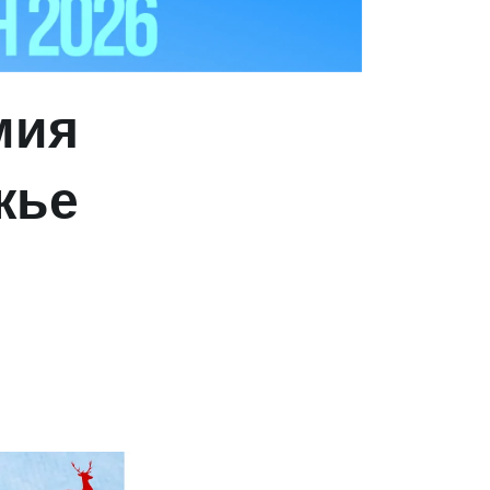
мия
жье