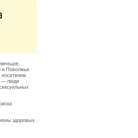
 меньше,
ри и Поволжье
х носителем
я — люди
осексуальных
риска
лионы здоровых