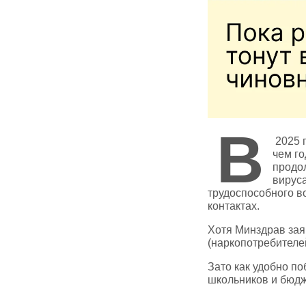
В
2025 
чем го
продо
вирус
трудоспособного в
контактах.
Хотя Минздрав заяв
(наркопотребителей
Зато как удобно п
школьников и бюдж