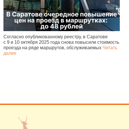
Согласно опубликованному реестру, в Саратове
А
с 9 и 10 октября 2025 года снова повысили стоимость
и
проезда на ряде маршрутов, обслуживаемых
Читать
с
далее
о