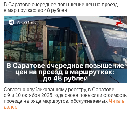
В Саратове очередное повышение цен на проезд
Ч
в маршрутках: до 48 рублей
н
Согласно опубликованному реестру, в Саратове
А
с 9 и 10 октября 2025 года снова повысили стоимость
и
проезда на ряде маршрутов, обслуживаемых
Читать
с
далее
о