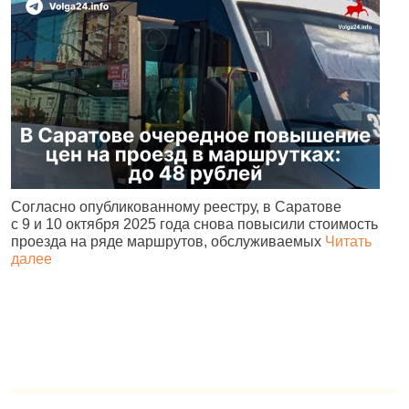
Согласно опубликованному реестру, в Саратове
А
с 9 и 10 октября 2025 года снова повысили стоимость
и
проезда на ряде маршрутов, обслуживаемых
Читать
с
далее
о