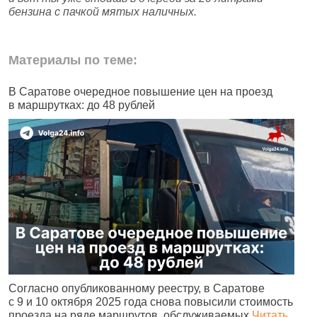
бензина с пачкой мятых наличных.
Материалы по теме:
В Саратове очередное повышение цен на проезд
Ч
в маршрутках: до 48 рублей
н
Согласно опубликованному реестру, в Саратове
А
с 9 и 10 октября 2025 года снова повысили стоимость
и
проезда на ряде маршрутов, обслуживаемых
Читать
с