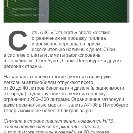
С
еть АЗС «Татнефть» ввела жесткие
ограничения на продажу топлива
и временно перешла на прием
исключительно наличных денег. Сбои
в системе оплаты и лимиты зафиксированы
в Челябинске, Оренбурге, Санкт‑Петербурге и других
регионах страны.
На заправках ввели строгие лимиты в одни руки:
легковым автомобилям отпускают всего
от 20 до 40 литров бензина или дизеля (в зависимости
от города), а для грузовиков лимит на солярку
ограничили 200–300 литрами. Ограничения затронули
даже премиальные марки — залить АИ‑98 в Петербурге
теперь можно не более 30 литров за раз.
Сначала в стране таинственно ломаются НПЗ,
затем отключаются терминалы оплаты,
и вот ты уже стоишь в очереди за 20 литрами