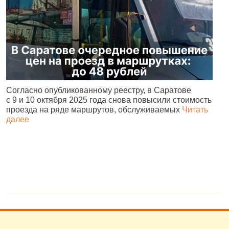
Согласно опубликованному реестру, в Саратове
А
с 9 и 10 октября 2025 года снова повысили стоимость
и
проезда на ряде маршрутов, обслуживаемых
Читать
с
далее
о