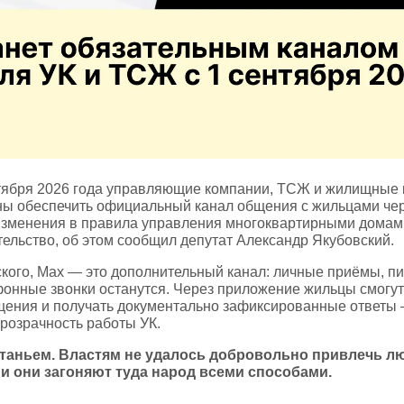
тября 2026 года управляющие компании, ТСЖ и жилищные
ны обеспечить официальный канал общения с жильцами че
Изменения в правила управления многоквартирными домам
ельство, об этом сообщил депутат Александр Якубовский.
кого, Max — это дополнительный канал: личные приёмы, п
онные звонки останутся. Через приложение жильцы смогут
ения и получать документально зафиксированные ответы —
розрачность работы УК.
атаньем. Властям не удалось добровольно привлечь л
и они загоняют туда народ всеми способами.