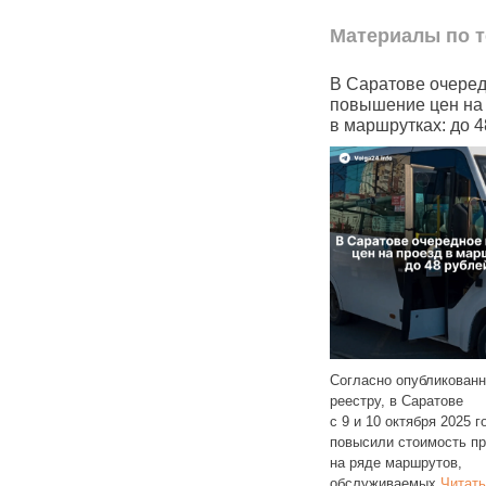
Материалы по т
В Чувашии почти половина
В Саратове очередное
семей с детьми не могут
повышение цен на прое
позволить себе арендовать
в маршрутках: до 48 ру
жильё
Согласно опубликованному
Чувашия заняла 29 место
реестру, в Саратове
х
в общероссийском рейтинге
с 9 и 10 октября 2025 года с
регионов по доступности съемного
повысили стоимость проезда
жилья. Согласно исследованию
на ряде маршрутов,
РИА Рейтинг, в республике 46%
обслуживаемых
Читать дале