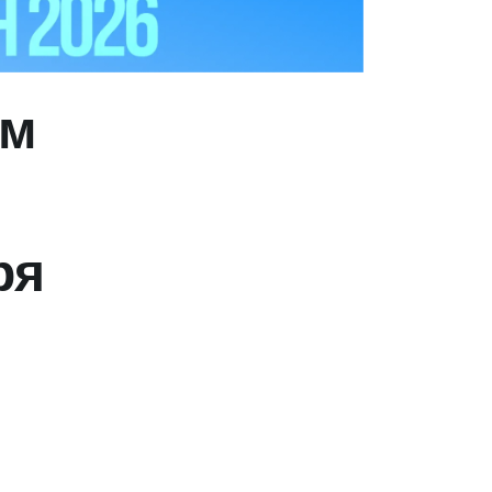
ым
ря