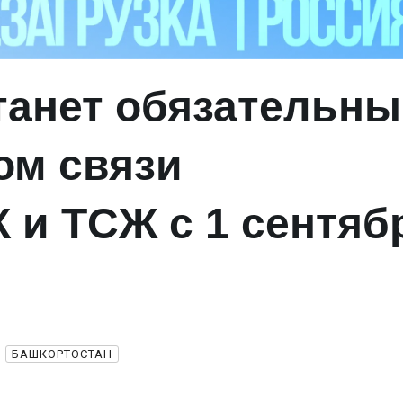
танет обязательн
ом связи
К и ТСЖ с 1 сентяб
БАШКОРТОСТАН