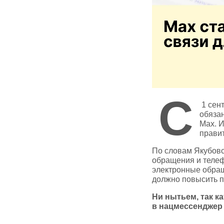
С
1 сен
обяза
Max. 
правит
По словам Якубовс
обращения и телеф
электронные обращ
должно повысить п
Ни нытьем, так к
в нацмессенджер 