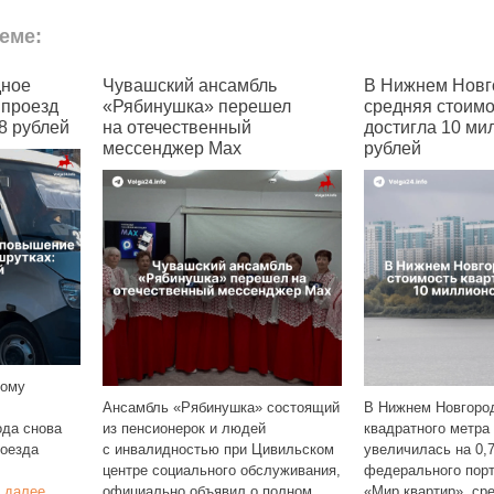
еме:
Чувашский ансамбль
В Нижнем Новгород
зд
«Рябинушка» перешел
средняя стоимость 
блей
на отечественный
достигла 10 миллио
мессенджер Max
рублей
Ансамбль «Рябинушка» состоящий
В Нижнем Новгороде сто
нова
из пенсионерок и людей
квадратного метра в нов
с инвалидностью при Цивильском
увеличилась на 0,7%. П
центре социального обслуживания,
федерального портала
е
официально объявил о полном
«Мир квартир», средняя 