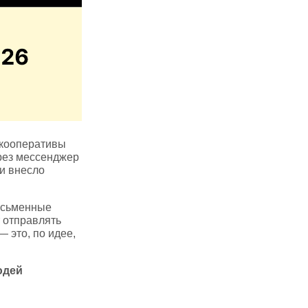
 кооперативы
рез мессенджер
и внесло
исьменные
 отправлять
 это, по идее,
юдей