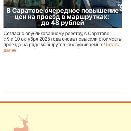
Согласно опубликованному реестру, в Саратове
А
с 9 и 10 октября 2025 года снова повысили стоимость
и
проезда на ряде маршрутов, обслуживаемых
Читать
с
далее
о