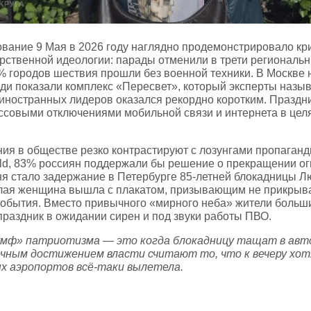
ование 9 Мая в 2026 году наглядно продемонстрировало кр
рственной идеологии: парады отменили в трети региональн
% городов шествия прошли без военной техники. В Москве 
ди показали комплекс «Пересвет», который эксперты назы
 иностранных лидеров оказался рекордно коротким. Праздн
совыми отключениями мобильной связи и интернета в цел
ия в обществе резко контрастируют с лозунгами пропаган
eld, 83% россиян поддержали бы решение о прекращении о
я стало задержание в Петербурге 85‑летней блокадницы 
лая женщина вышла с плакатом, призывающим не прикрыв
обытия. Вместо привычного «мирного неба» жители больш
праздник в ожидании сирен и под звуки работы ПВО.
ф» патриотизма — это когда блокадницу тащат в автоз
ичным достижением власти считают то, что к вечеру хот
ых аэропортов всё‑таки вылетела.