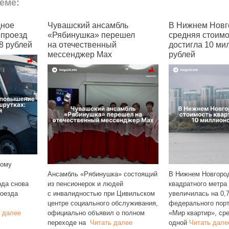
еме:
бль
В Нижнем Новгороде
В Чувашии по
решел
средняя стоимость квартир
семей с детьм
й
достигла 10 миллионов
позволить себ
рублей
жильё
а» состоящий
В Нижнем Новгороде стоимость
Чувашия заняла 
дей
квадратного метра в новостройках
в общероссийско
 Цивильском
увеличилась на 0,7%. По данным
регионов по дост
обслуживания,
федерального портала
жилья. Согласно
 о полном
«Мир квартир», средняя цена
РИА Рейтинг, в р
далее
одной
Читать далее
семей
Читать да