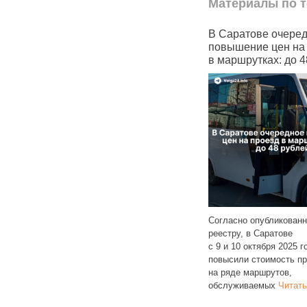
Материалы по т
ловина
В Саратове очередное
Чувашский ансам
гут
повышение цен на проезд
«Рябинушка» пе
довать
в маршрутках: до 48 рублей
на отечественны
мессенджер Max
Согласно опубликованному
реестру, в Саратове
Ансамбль «Рябинушк
ге
с 9 и 10 октября 2025 года снова
из пенсионерок и лю
 съемного
повысили стоимость проезда
с инвалидностью при
ованию
на ряде маршрутов,
центре социального 
ке 46%
обслуживаемых
Читать далее
официально объявил
переходе на
Читать 