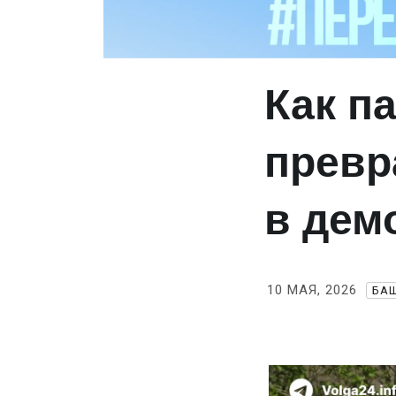
Как п
превр
в дем
10 МАЯ, 2026
БА