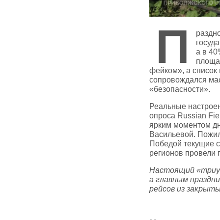
П
раздн
госуда
а в 40
площа
фейком», а список
сопровождался мас
«безопасности».
Реальные настроен
опроса Russian Fi
ярким моментом дн
Васильевой. Пожи
Победой текущие с
регионов провели 
Настоящий «триум
а главным праздн
рейсов из закрыт