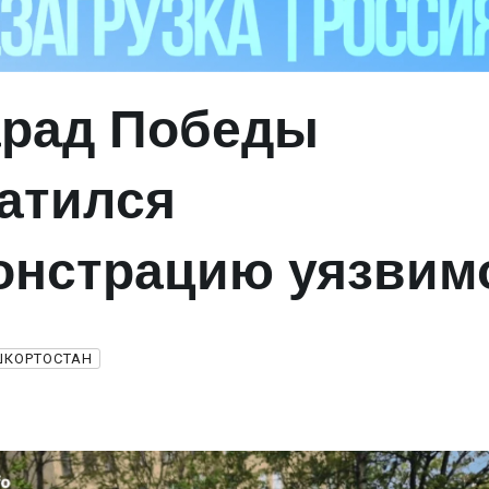
арад Победы
атился
онстрацию уязвим
ШКОРТОСТАН