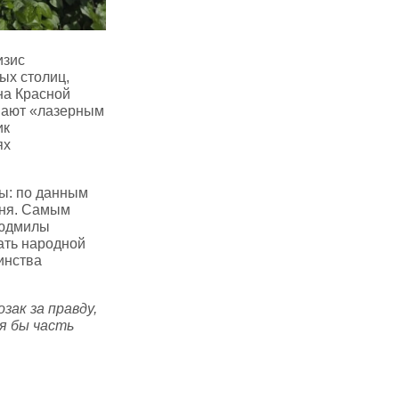
изис
ых столиц,
на Красной
вают «лазерным
ик
ях
ды: по данным
гня. Самым
Людмилы
ать народной
инства
ак за правду,
я бы часть