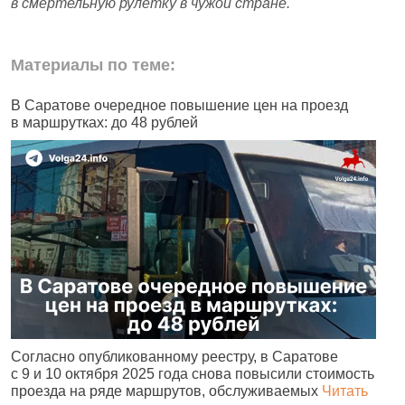
в смертельную рулетку в чужой стране.
Материалы по теме:
В Саратове очередное повышение цен на проезд
Ч
в маршрутках: до 48 рублей
н
Согласно опубликованному реестру, в Саратове
А
с 9 и 10 октября 2025 года снова повысили стоимость
и
проезда на ряде маршрутов, обслуживаемых
Читать
с